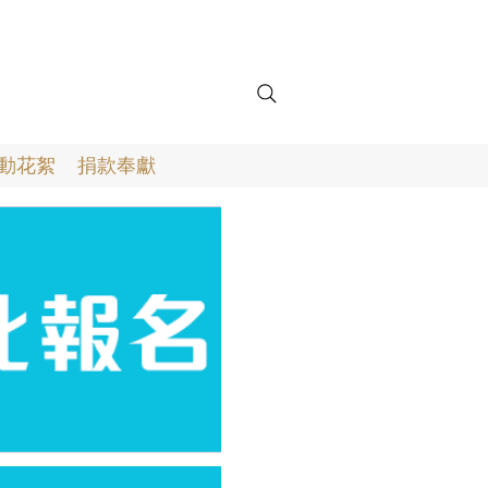
動花絮
捐款奉獻