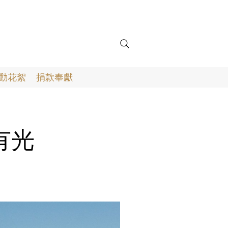
動花絮
捐款奉獻
有光