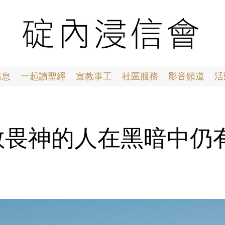
信息
一起讀聖經
宣教事工
社區服務
影音頻道
活
08 敬畏神的人在黑暗中仍