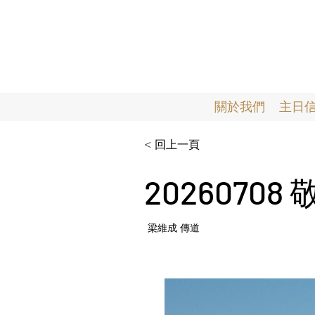
關於我們
主日
< 回上一頁
202607
梁維成 傳道