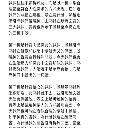
試探往往不顯得邪惡，而是以一種非常合
理甚至符合人性需求的方式出現，它知道
我們的弱點在哪裡，最在意什麼，然後逐
漸引導我們偏離神，主耶穌在曠野面對的
三大試探，其實也揭示了撒旦至今仍在用
的三種手段，
第一種是針對肉體需要的試探，撒旦引導
耶穌在飢餓和缺乏中懷疑天父的供應，脫
離神的旨意自行解決問題，今天我們也會
在生活壓力和需要中面對類似的試探，耶
穌提醒我們，人活著不是單靠食物，而是
靠神口中說出的一切話。
第二種是針對信心的試探，撒旦帶耶穌到
聖殿頂端，要耶穌跳下去，並引用經文說
天使會保護他，表面上是考驗神的信實，
實際上是強迫神按人的方式證明自己，今
天我們也可能在看似合理的懷疑中動搖，
如果神真的愛我，為什麼我還在經歷痛
苦，為什麼我的禱告沒有得到回應，甚至