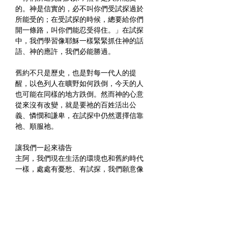
的。神是信實的，必不叫你們受試探過於
所能受的；在受試探的時候，總要給你們
開一條路，叫你們能忍受得住。」在試探
中，我們學習像耶穌一樣緊緊抓住神的話
語、神的應許，我們必能勝過。
舊約不只是歷史，也是對每一代人的提
醒，以色列人在曠野如何跌倒，今天的人
也可能在同樣的地方跌倒。然而神的心意
從來沒有改變，就是要祂的百姓活出公
義、憐憫和謙卑，在試探中仍然選擇信靠
祂、順服祂。
讓我們一起來禱告
主阿，我們現在生活的環境也和舊約時代
一樣，處處有憂愁、有試探，我們願意像
主一樣，將神的話語謹記在心中，時時想
起神的話，當試探來臨時，我們不會驚
慌，要像主一樣，依靠宣告神的話語得
勝。禱告是奉耶穌基督的名祈求，阿們。