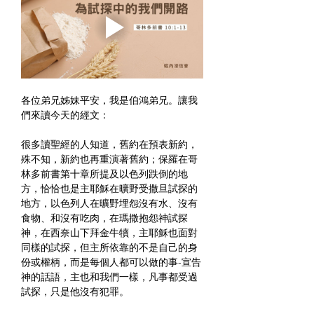
各位弟兄姊妹平安，我是伯鴻弟兄。讓我
們來讀今天的經文：
很多讀聖經的人知道，舊約在預表新約，
殊不知，新約也再重演著舊約；保羅在哥
林多前書第十章所提及以色列跌倒的地
方，恰恰也是主耶穌在曠野受撒旦試探的
地方，以色列人在曠野埋怨沒有水、沒有
食物、和沒有吃肉，在瑪撒抱怨神試探
神，在西奈山下拜金牛犢，主耶穌也面對
同樣的試探，但主所依靠的不是自己的身
份或權柄，而是每個人都可以做的事-宣告
神的話語，主也和我們一樣，凡事都受過
試探，只是他沒有犯罪。