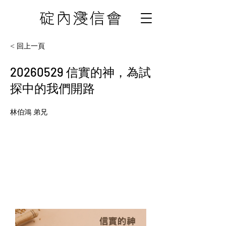
< 回上一頁
20260529
信實的神，為試
探中的我們開路
林伯鴻 弟兄