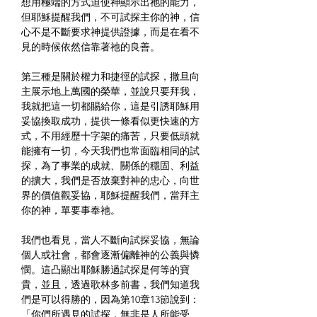
想用極端的方式迫使神顯示出祂的能力，
但耶穌提醒我們，不可試探主你的神，信
心不是不斷要求神提供證據，而是在看不
見的時候依然信靠著祂的良善。
第三種是關於權力和捷徑的試探，撒旦向
主展示地上萬國的榮華，並說只要拜我，
我就把這一切都賜給你，這是引誘耶穌用
妥協換取成功，提供一條看似更快速的方
式，不用經歷十字架的痛苦，只要低頭就
能擁有一切，今天我們也常面臨相同的試
探，為了事業的成就、關係的穩固、利益
的擴大，我們是否放棄對神的忠心，向世
界的價值觀妥協，耶穌提醒我們，當拜主
你的神，單要事奉祂。
我們也看見，當人不斷向試探妥協，無論
個人或社會，都會逐漸偏離神的公義與憐
憫。這凸顯出耶穌勝過試探是何等的寶
貴，並且，透過歌林多前書，我們知道我
們是可以得勝的，因為第10章13節說到：
「你們所遇見的試探，無非是人所能受