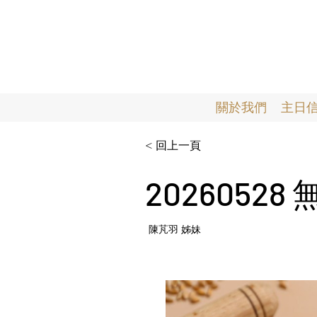
關於我們
主日
< 回上一頁
2026052
陳芃羽 姊妹