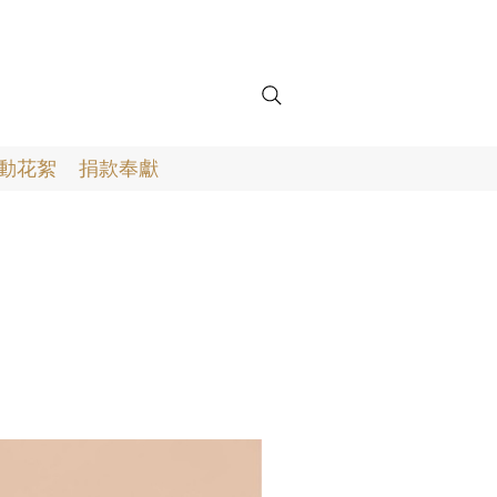
動花絮
捐款奉獻