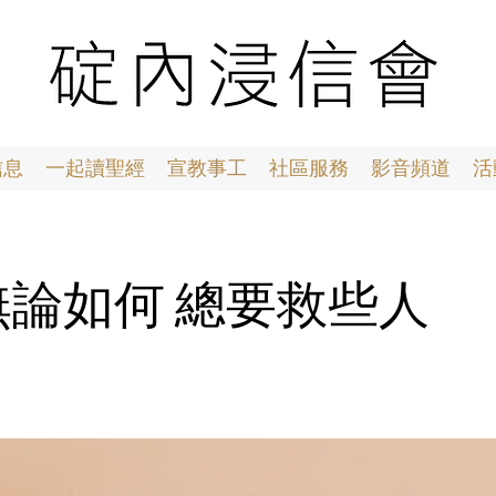
信息
一起讀聖經
宣教事工
社區服務
影音頻道
活
8 無論如何 總要救些人