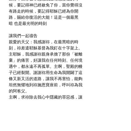
候，要記得神已經赦免了你，當你覺得沒
有路走的時候，要記得耶穌已經為你開
路，賜給你復活的大能！這是一個最黑
暗 也是最光明的時刻
讓我們一起禱告
親愛的天父：我感謝祢，在最黑暗的時
刻，祢差遣耶穌基督為我釘在十字架上。
主耶穌，我感謝祢親身承擔了那份「被離
棄」的痛苦，好讓我在任何時刻、任何境
遇中，都永遠不再孤單。主啊，聖殿的幔
子已經裂開。謝謝祢用生命為我開闢了這
條又新又活的道路，讓我不再害怕，能夠
坦然無懼地到祢施恩寶座前，呼叫祢為我
的阿爸父。
主啊，求祢除去我心中隱藏的罪惡感，讓
復活的大能在我裡面發動。願我的生活也
能夠像那些忠心的婦女一樣，即便在艱難
中仍然選擇跟隨祢、服事祢。這樣禱告，
是奉耶穌基督的名求，阿們。 
祝福大家 在受難日一直到復活節的清晨 與