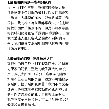
1.最黑暗的時刻—審判與隔絕
從中午到下午三點，整個黑暗籠罩大地。
這象徵著上帝對罪的審判，以及耶穌正獨
自承擔世人罪惡的痛苦。耶穌呼喊著
「我
的神！我的神！為甚麼離棄我？」
這是斷
絕親密關係的極度痛苦，但是耶穌在最黑
暗的時刻仍然宣告「我的神 我的神」。當
我們遭遇人生低谷或是感覺不到神的時
候，我們依然要深深地相信祂救恩的計畫
從來沒有中斷。
2.最光明的時刻--開啟救恩之門 
聖殿中的幔子從上到下裂為兩半。根據歷
史學家的記載，聖殿的幔子高大約18 公
尺，厚度大約有10 公分，這麼厚的編織，
如果不是超自然的力量，絕對不可能輕易
的裂開。幔子裂開象徵著：我們不再需要
透過大祭司或者是獻祭動物來親近神，而
是可以透過耶穌的死，直接與上帝對話，
我們不需要再被控告，可以坦然無懼，將
憂慮和重擔卸給祂。