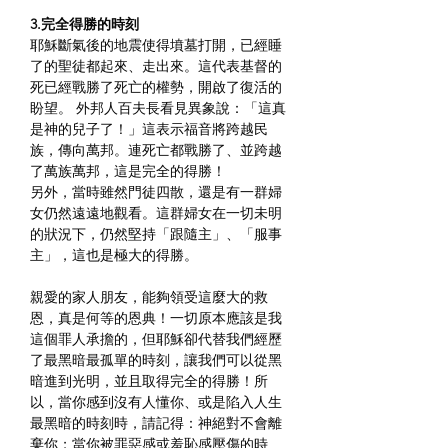
3.完全得勝的時刻
耶穌斷氣後的地震使得墳墓打開，已經睡
了的聖徒都起來、走出來。這代表基督的
死已經戰勝了死亡的權勢，開啟了復活的
盼望。 外邦人百夫長看見異象說：「這真
是神的兒子了！」這表示福音將跨越民
族，傳向萬邦。連死亡都戰勝了、並跨越
了萬族萬邦，這是完全的得勝！
另外，當時雖然門徒四散，還是有一群婦
女仍然遠遠地觀看。這群婦女在一切未明
的狀況下，仍然堅持「跟隨主」、「服事
主」，這也是極大的得勝。
親愛的家人朋友，能夠領受這麼大的救
恩，真是何等的恩典！一切原本應該是我
這個罪人承擔的，但耶穌卻代替我們經歷
了最黑暗最孤單的時刻，讓我們可以從黑
暗進到光明，並且取得完全的得勝！所
以，當你感到沒有人懂你、或是陷入人生
最黑暗的時刻時，請記得：神絕對不會離
棄你；當你被罪惡感或羞恥感壓傷的時