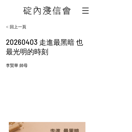
< 回上一頁
20260403
走進最黑暗 也
最光明的時刻
李賢華 師母