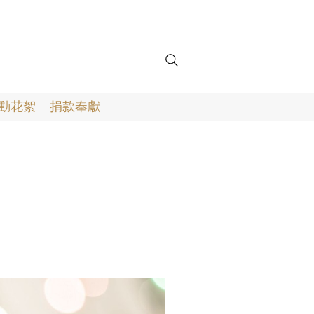
動花絮
捐款奉獻