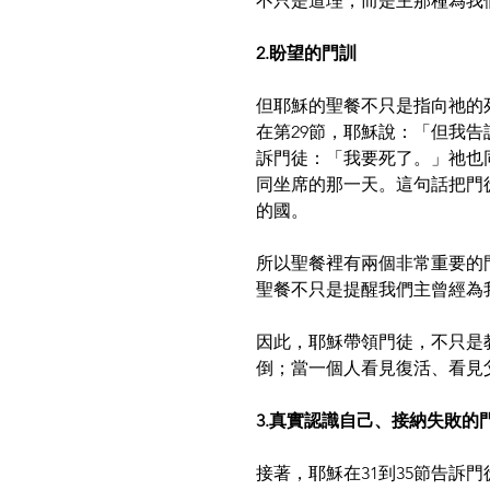
不只是道理，而是主那種為我
2.盼望的門訓
但耶穌的聖餐不只是指向祂的
在第29節，耶穌說：「但我
訴門徒：「我要死了。」祂也
同坐席的那一天。這句話把門
的國。
所以聖餐裡有兩個非常重要的
聖餐不只是提醒我們主曾經為
因此，耶穌帶領門徒，不只是
倒；當一個人看見復活、看見
3.真實認識自己、接納失敗的
接著，耶穌在31到35節告