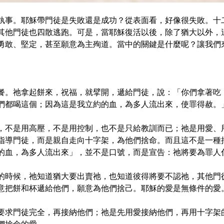
執事。耶穌帶門徒是失敗還是成功？從表面看，好像很失敗。十
其他門徒也四散逃跑。可是，當耶穌復活以後，除了猶大以外，
勇敢、堅定，甚至願意為主殉道。當中的關鍵是什麼呢？讓我們
餐。祂拿起餅來，祝福，就擘開，遞給門徒，說：「你們拿著吃
都喝這個；因為這是我立約的血，為多人流出來，使罪得赦。」（太2
，不是用高壓，不是用控制，也不是只給教訓而已；祂是用愛、
指導門徒，而是親自走向十字架，為他們捨命。而且這不是一種
的血，為多人流出來」，並不是口號，而是宣告：祂將要為罪人
的時候，祂知道猶大要出賣祂，也知道彼得將要不認祂，其他門
意把餅和杯遞給他們，願意為他們捨己。耶穌的愛是無條件的愛
要求門徒完全，再接納他們；祂是先用愛接納他們，再用十字架