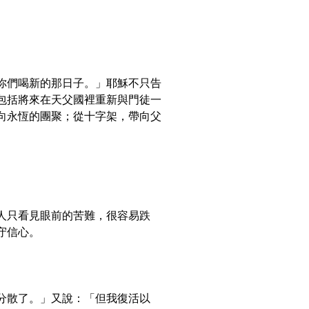
你們喝新的那日子。」耶穌不只告
包括將來在天父國裡重新與門徒一
向永恆的團聚；從十字架，帶向父
人只看見眼前的苦難，很容易跌
守信心。
就分散了。」又說：「但我復活以