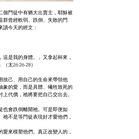
二個門徒中有猶大出賣主，耶穌被
這群曾經軟弱、跌倒、失敗的門
來讀今天的經文：
，這是我的身體。」又拿起杯來，
6:26-28） 
用捨己、用自己的生命來帶領他
抽象的愛，而是具體、犧牲致死的
付上代價，祂將要把自己交出去。
徒也會跌倒離開祂。可是即便如
。祂不是等門徒表現好才愛他們，
的愛來模塑他們。真正改變人的，