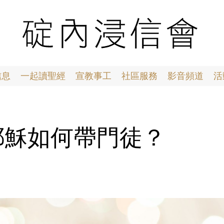
信息
一起讀聖經
宣教事工
社區服務
影音頻道
活
7 耶穌如何帶門徒？