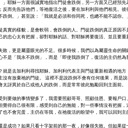
。」耶穌一方面很誠實地指出門徒會跌倒，另一方面又已經預先
；反而先告訴他們，等祂復活之後，要在加利利與他們相見。彼
不跌倒。」甚至說：「我就是必須和你同死，也總不能不認你。
徒真實的樣貌，是會軟弱，會跌倒的人。門徒跌倒的真正原因不
己的忠心太有把握，卻對耶穌的話、對耶穌將要復活、並且要重
失敗，更是屬靈眼光的不足。很多時候，我們以為屬靈生命的關
心不是「我永不跌倒」，而是「即使我跌倒了，復活的主仍然為
？就是去加利利尋找耶穌。加利利代表主與門徒重新相遇的地方
主沒有放棄祂的門徒。 這裡不是說跌倒不會有任何後果，而是
會太訝異於自己或他人的跌倒，而是常常彼此勉勵回到主面前。
受到要做的事情變多了，我需要照顧哥哥、照顧佳恩、要報戶口
但覺得自己很有限，感受到自己的無能，對一些事情沒有把握，
了也不會完蛋，主仍在等我，在祂復活的盼望中，我可以回到主
還是成功？如果只看十字架前的那一夜，好像很失敗。但如果從