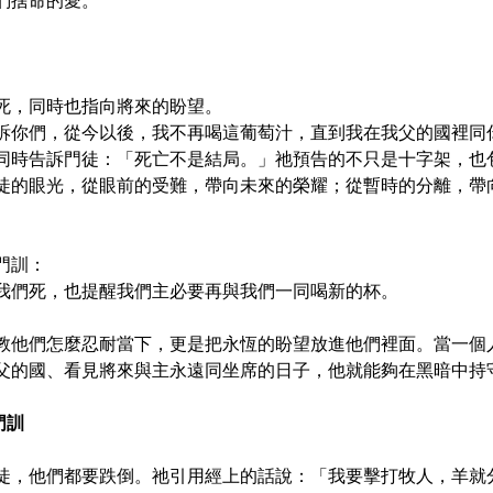
們捨命的愛。
死，同時也指向將來的盼望。
告訴你們，從今以後，我不再喝這葡萄汁，直到我在我父的國裡同
同時告訴門徒：「死亡不是結局。」祂預告的不只是十字架，也
徒的眼光，從眼前的受難，帶向未來的榮耀；從暫時的分離，帶
門訓：
我們死，也提醒我們主必要再與我們一同喝新的杯。
教他們怎麼忍耐當下，更是把永恆的盼望放進他們裡面。當一個
父的國、看見將來與主永遠同坐席的日子，他就能夠在黑暗中持
門訓
訴門徒，他們都要跌倒。祂引用經上的話說：「我要擊打牧人，羊