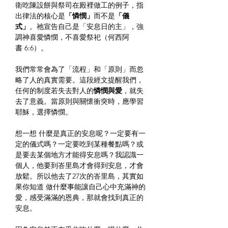
衛吃陳設餅與祭司在殿裡做工的例子，指
出律法的核心是
「憐憫」
而不是
「儀
式」
。祂宣告自己是「安息日的主」，強
調神喜愛憐憫，不喜愛祭祀（何西阿
書 6:6）。
我們常常會為了「流程」和「原則」而忽
略了人的真實需要。這段經文提醒我們，
任何的制度若失去對人的
憐憫與愛
，就失
去了意義。當原則與關懷衝突時，應學習
耶穌，選擇憐憫。
想一想 什麼是真正的安息呢？一定要有一
定的儀式嗎？一定要吃到某種餐點嗎？或
是要去某個地方才能得安息嗎？我認識一
個人，他要到峇里島才會得到安息，才會
放鬆。所以他去了27次的峇里島，其實如
果你知道 做什麼事能讓自己心中充滿神的
愛，感受滿滿的恩典，那就會找到真正的
安息。 