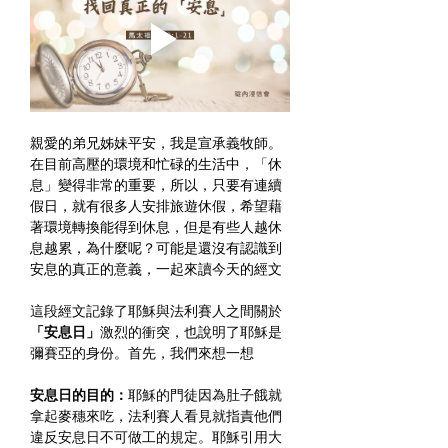
親愛的弟兄姊妹平安，我是宣承義牧師。
在目前高壓的環境和忙碌的生活中，「休
息」變得非常的重要，所以，只要有連續
假日，就有很多人安排旅遊休假，希望藉
著環境轉換能得到休息，但是有些人越休
息越累，為什麼呢？可能是還沒有認識到
安息的真正的意義，一起來讀今天的經文
這段經文記錄了耶穌與法利賽人之間關於
「安息日」
激烈的衝突，也說明了耶穌是
彌賽亞的身份。首先，我們來想一想 
安息日的目的：
耶穌的門徒因為肚子餓就
拿起麥穗來吃，法利賽人看見就指責他們
違反安息日不可做工的規定。耶穌引用大