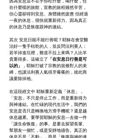
因為安息並不在乎你吃什麼，喝什麼，住
在什麼樣的旅館，宣教的旅程雖然辛苦，
但心靈卻得到安息、身體雖然疲憊 但經過
一夜的休息，很快就重新得力。因為真正
的休息乃是恢復跟神的連結。
其次 安息日能不能行善呢？耶穌在會堂醫
治好一隻手枯乾的人，並反問法利賽人：
若羊掉進坑裡，難道不拉上來嗎？人比羊
貴重得多。這確立了
「在安息日行善是可
以的」
，耶穌打破了宗教的規條對人的束
縛，也讓法利賽人氣得牙癢癢的，彼此商
議要除掉祂。
在這段經文中 耶穌
重新定義「休息」，
「安息」不只是停止工作，而是重新得力
與神連結。在忙碌的現代生活中，我們的
安息是否只是轉換地方滑手機呢？還是越
休息越累。要學習耶穌的安息—去做一件
「讓生命恢復」的事。是要去探望長輩、
幫朋友一個忙，或是安靜地禱告。真正的
休息不是「不動」，而是「恢復與神的連