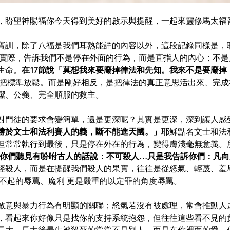
盼望神賜福你今天得到美好的啟示與提醒，一起來靈修馬太福音5:
寶訓，除了八福是我們耳熟能詳的內容以外，這段記錄同樣是，
的實際，告訴我們不是停在外面的行為，而是直指人的內心；不
生命。
在17節說「莫想我來要廢掉律法和先知。我來不是要廢掉
「把標準放鬆。而是剛好相反，是把律法的真正意思活出來、完
潔、公義、完全順服的救主。
對門徒的要求會變簡單，還是更深呢？其實是更深，深到讓人感
勝於文士和法利賽人的義，斷不能進天國。」
耶穌點名文士和法
但常常執行到最後，只是停在外在的行為，變得膚淺毫無意義。
說的「你們聽見有吩咐古人的話說：不可殺人…只是我告訴你們：凡
經殺人，而是在提醒我們殺人的果實，往往是從怒氣、輕蔑、羞
瞧不起的辱罵、魔利 更是嚴重的以定罪的角度辱罵。
敵意與暴力行為有明顯的關聯；怒氣若沒有被處理，常會推動人
，看起來你好像只是找你的支持系統抱怨，但往往這些看不見的