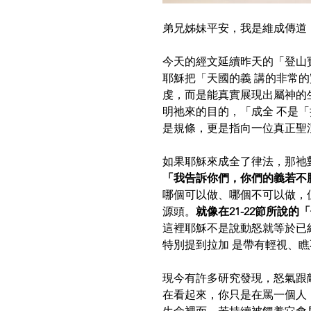
弟兄姊妹平安，我是維成傳道，
今天的經文延續昨天的「登山
耶穌把「天國的義 講的非常
虔，而是能真實展現出屬神的
明祂來的目的，「成全 不是
是規條，更是指向一位真正聖
如果耶穌來成全了律法，那祂
「我告訴你們，你們的義若不
哪個可以做、哪個不可以做，
源頭。
就像在21-22節所
這裡耶穌不是說動怒就等於已
特別提到拉加 是帶有輕視、
現今有許多研究發現，怒氣跟
在看起來，你只是在罵一個人