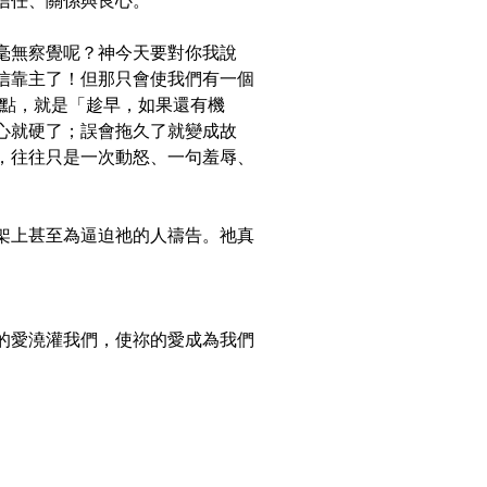
信任、關係與良心。
毫無察覺呢？神今天要對你我說
信靠主了！但那只會使我們有一個
重點，就是「趁早，如果還有機
心就硬了；誤會拖久了就變成故
，往往只是一次動怒、一句羞辱、
架上甚至為逼迫祂的人禱告。祂真
的愛澆灌我們，使祢的愛成為我們