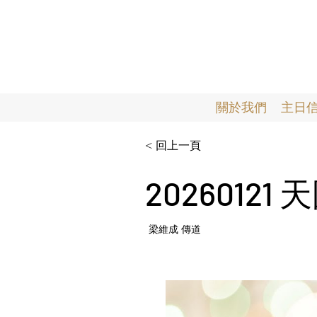
關於我們
主日
< 回上一頁
2026012
梁維成 傳道