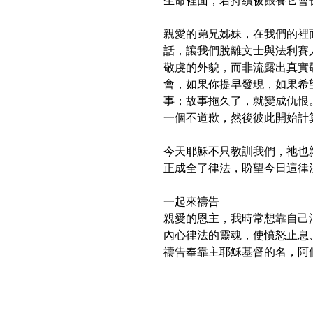
生命裡面，若持續被餵養它會
親愛的弟兄姊妹，在我們的裡
話，讓我們脫離文士與法利賽
敬虔的外貌，而非流露出真實敬
會，如果你提早發現，如果希
事；故事拖久了，就變成仇恨
一個不道歉，然後彼此開始計
今天耶穌不只教訓我們，祂也
正成全了律法，盼望今日這律
一起來禱告
親愛的恩主，我時常想靠自己
內心律法的靈魂，使憤怒止息
禱告奉靠主耶穌基督的名，阿