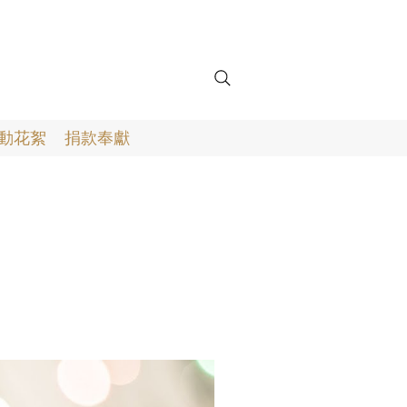
動花絮
捐款奉獻