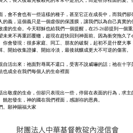
長大，長大後最先被殺死的常常不是別人，而是在你裡面的愛、
面，會不會也有一些這樣的種子，甚至它正在成長中，而我們卻
人的義，這個義只是一個虛假的保護膜，讓我們以為自己真實的
虔的生命。今天耶穌也給我們一個提醒，在25-26節提到一個
望未來不再重蹈覆轍，趁現在趕快回到神面前。因為衝突拖久了
。你會發現：很多家庭、同工、朋友的破裂，起初不是什麼大事
算、開始收集證據、開始冷淡，最後就釀成更大不可逆的傷害。
親自活出來：祂面對辱罵不還口，受害不說威嚇的話；祂在十字
法也成全在我們每個人的生命裡面
活出敬虔的生命，但卻只表現出一些，停留在表面的行為，求主
、饒恕發生，神的國在我們裡面，感謝祢的恩典。
們。願神賜福大家