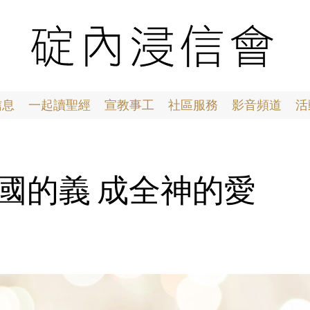
信息
一起讀聖經
宣教事工
社區服務
影音頻道
活
1 天國的義 成全神的愛