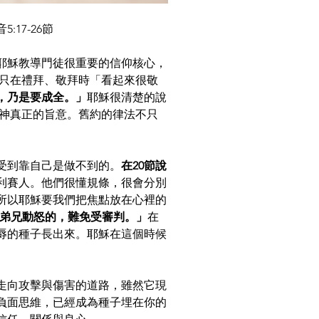
17-26節
耶穌教導門徒很重要的信仰核心，
是只在禮拜、敬拜時「看起來很敬
，乃是要成全。」
耶穌很清楚的說
成神真正的旨意。舊約的律法不只
受到靠自己是做不到的。
在20節說
利賽人。他們很懂規條，很會分別
所以耶穌要我們把焦點放在心裡的
向弟兄動怒的，難免受審判。」
在
辱的種子長出來。耶穌在這個時候
走向攻擊與傷害的道路，雖然它現
負面思維，已經成為種子埋在你的