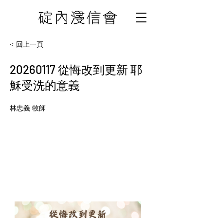
< 回上一頁
20260117
從悔改到更新 耶
穌受洗的意義
林忠義 牧師