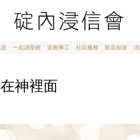
信息
一起讀聖經
宣教事工
社區服務
影音頻道
活
7 愛在神裡面