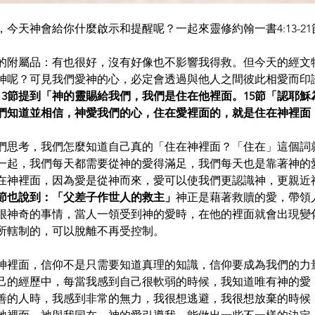
今天神會給你什麼啟示和提醒呢？一起來靈修約翰一書4:13-21
的附屬品：有也很好，沒有好像也不影響我得救。但今天的經文
神呢？可見我們愛神的心，必定會透過與他人之間彼此相愛而印
13節提到「神的靈賜給我們，我們是住在他裡面。15節「認耶
我們知道並相信，神愛我們的心，住在愛裡面的，就是住在神裡面
們思考，我們怎麼知道自己真的「住在神裡面？「住在」這個詞
一起，我們每天都需要從神的愛得滿足，我們每天也是靠著神的
在神裡面，因為愛是從神而來，愛可以使我們更認識神，更親近
4節也說到：「父差子作世人的救主」
神正是藉著救贖的愛，帶領
很神奇的事情，當人一領受到神的愛時，在他的裡面就會出現變
所轄制的，可以脫離不再受控制。
神裡面，信仰不是只需要知道真理的知識，信仰要成為我們的力
己的經歷中，每當我感到自己很軟弱的時候，我知道唯有神的愛
善的人時，我感到非常的無力，我很想逃避，我很想放棄的時候