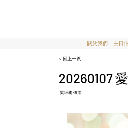
關於我們
主日
< 回上一頁
2026010
梁維成 傳道