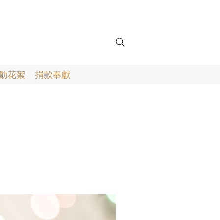
動花絮
捐款奉獻