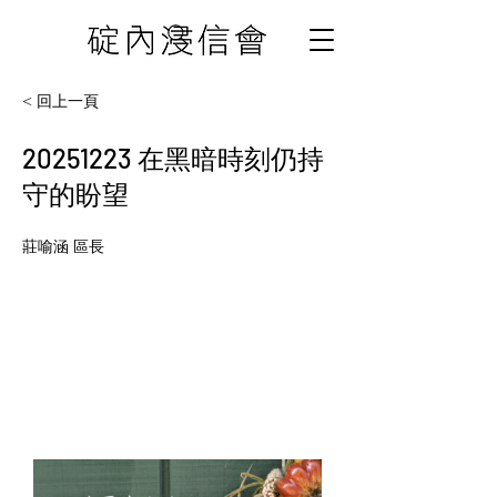
< 回上一頁
20251223
在黑暗時刻仍持
守的盼望
莊喻涵 區長