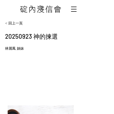
< 回上一頁
20250923
神的揀選
林麗鳳 姊妹