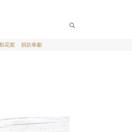
動花絮
捐款奉獻