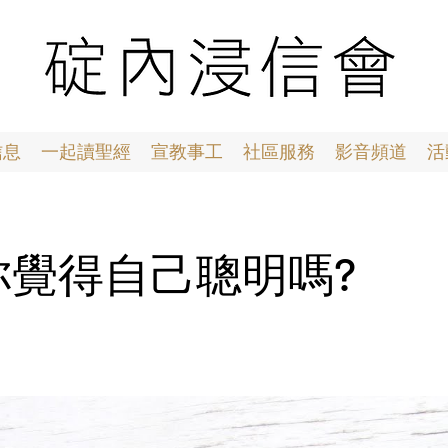
信息
一起讀聖經
宣教事工
社區服務
影音頻道
活
3 你覺得自己聰明嗎?