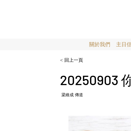
關於我們
主日
< 回上一頁
2025090
梁維成 傳道