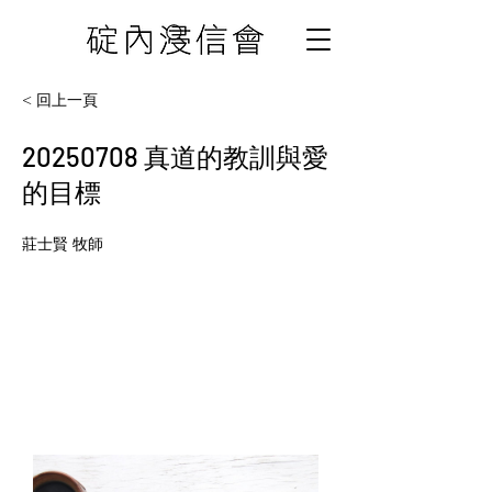
< 回上一頁
20250708
真道的教訓與愛
的目標
莊士賢 牧師