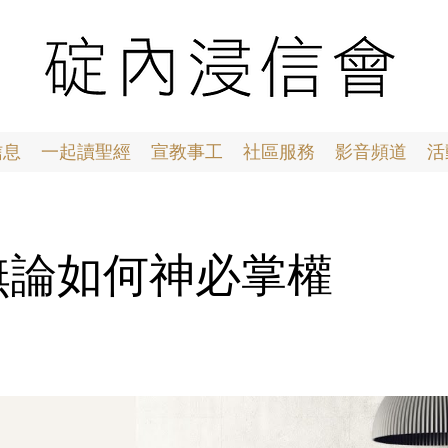
信息
一起讀聖經
宣教事工
社區服務
影音頻道
活
8 無論如何神必掌權