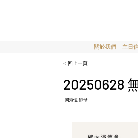
關於我們
主日
< 回上一頁
2025062
闕秀恒 師母