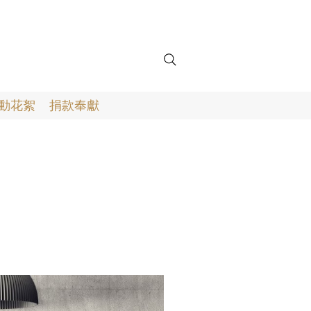
動花絮
捐款奉獻