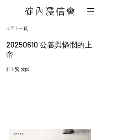
< 回上一頁
20250610
公義與憐憫的上
帝
莊士賢 牧師