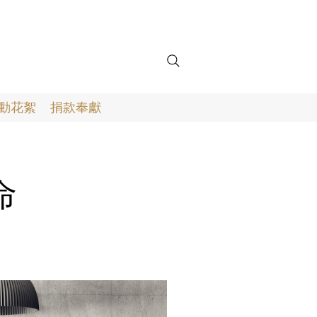
動花絮
捐款奉獻
命