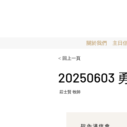
關於我們
主日
< 回上一頁
202506
莊士賢 牧師