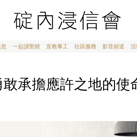
信息
一起讀聖經
宣教事工
社區服務
影音頻道
活
03 勇敢承擔應許之地的使