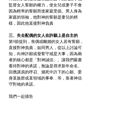
監督女人誓願的權力，使女兒或妻子不會
因為輕率的誓願而使家庭受損。男人身為
家庭的領袖，他對神的誓願是妻兒的榜
樣，因此他直接對神負責
三、失去配偶的女人在許願上是自主的
第9節提到，喪偶或離婚的女人若有誓願，
直接對神負責，如同男人，從以上討論可
知，向神許願或發誓守戒是大事，因為兩
者的核心都是「對神誠信」。讓我們嚴肅
看待對神的承諾，無論是尋求新年命名、
回應講員的呼召、瀕死中許下的心願、委
身某族群或某領域的事奉…等，靠著神信
守對祂的承諾。
我們一起禱告
親愛的天父，祢知道我們有願意委身的心
志。但世事難料，人心易變，我們對於持
守委身常常心有餘而力不足。我們謙卑地
承認沒有能力跟隨祢，懇求祢的聖靈幫助
我們，能持守「委身於祢」的承諾。我們