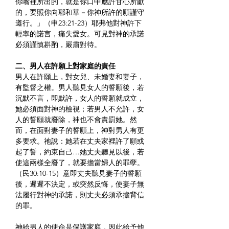
你嘴裡所出的，就是你口中應許甘心所獻
的，要照你向耶和華－你神所許的願謹守
遵行。」（申23:21-23）耶弗他對神許下
輕率的諾言，痛失愛女。可見對神的承諾
必須謹慎斟酌，嚴肅對待。
二、男人在許願上對家庭的責任
男人在許願上，對女兒、未婚妻和妻子，
有監督之權。男人聽見女人的誓願後，若
沉默不言，即默許，女人的誓願就成立，
她必須面對神的檢視；若男人不允許，女
人的誓願就廢除，神也不會責罰她。然
而，在面對妻子的誓願上，神對男人有更
多要求。祂說：她若在丈夫家裡許了願或
起了誓，約束自己…她丈夫聽見以後，若
使這兩樣全廢了，就要擔當婦人的罪孽。
（民30:10-15）意即丈夫聽見妻子的誓願
後，遲遲不決定，或突然反悔，使妻子無
法履行對神的承諾，則丈夫必須承擔背信
的罪。
神給男人的使命是保護家庭，因此給予他