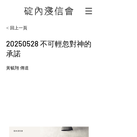
< 回上一頁
20250528
不可輕忽對神的
承諾
黃毓翔 傳道