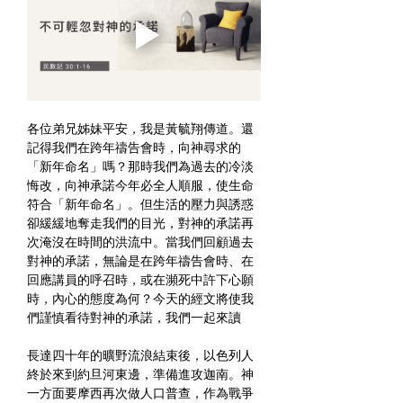
各位弟兄姊妹平安，我是黃毓翔傳道。還
記得我們在跨年禱告會時，向神尋求的
「新年命名」嗎？那時我們為過去的冷淡
悔改，向神承諾今年必全人順服，使生命
符合「新年命名」。但生活的壓力與誘惑
卻緩緩地奪走我們的目光，對神的承諾再
次淹沒在時間的洪流中。當我們回顧過去
對神的承諾，無論是在跨年禱告會時、在
回應講員的呼召時，或在瀕死中許下心願
時，內心的態度為何？今天的經文將使我
們謹慎看待對神的承諾，我們一起來讀
長達四十年的曠野流浪結束後，以色列人
終於來到約旦河東邊，準備進攻迦南。神
一方面要摩西再次做人口普查，作為戰爭