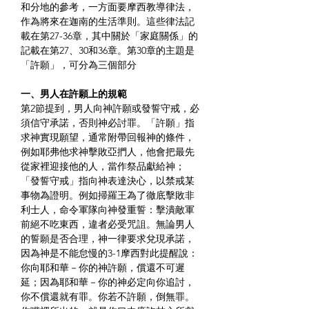
和分地的參考，一方面要摩西教導律法，
作為將來在迦南的生活準則。這些律法記
載在第27-36章，其中關於「家庭關係」的
記載在第27、30和36章。第30章的主題是
「許願」，可分為三個部分
一、男人在許願上的規範
第2節提到，男人向神許願或發誓守戒，必
須信守承諾，否則神必討罪。「許願」指
求神實現願望，通常附帶回報神的條件，
例如耶弗他求神擊敗亞捫人，他會把最先
從家裡迎接他的人，當作祭品獻給神；
「發誓守戒」指向神表達決心，以禁戒某
事物為證明。例如掃羅王為了徹底擊敗非
利士人，命令軍隊向神發重誓：擊潰敵軍
前絕不吃東西，違者必受咒詛。無論男人
的誓願是否合理，神一律要求兌現承諾，
因為神是不能怠慢的3-1摩西對此提醒說：
你向耶和華－你的神許願，償還不可遲
延；因為耶和華－你的神必定向你追討，
你不償還就有罪。你若不許願，倒無罪。