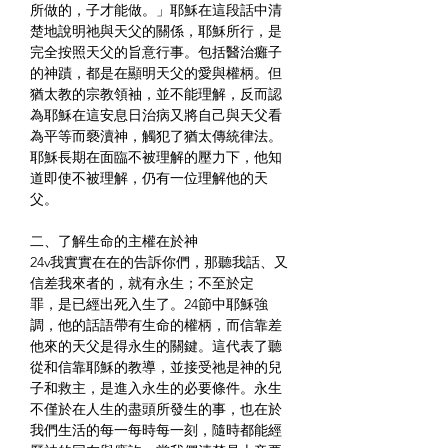
所做的，子才能做。」耶穌在這段話中清
楚地說明祂與天父的關係，耶穌所行，是
完全按照天父的旨意行事。包括醫治癱子
的神蹟，都是在顯明天父的愛與權柄。但
猶太教的宗教領袖，並不能理解，反而認
為耶穌在這安息日治病又將自己與天父看
為平等而褻瀆神，觸犯了猶太傳統律法。
耶穌長期在面臨不被理解的壓力下，他知
道即使不被理解，仍有一位理解他的天
父。
二、了解生命的主權在於神
24v我實實在在的告訴你們，那聽我話、又
信差我來者的，就有永生；不至於定
罪，是已經出死入生了。24節中耶穌強
調，他的話語帶有生命的權柄，而信靠差
他來的天父是得永生的關鍵。這代表了聽
從和信靠耶穌的教導，並接受祂是神的兒
子和救主，是進入永生的必要條件。永生
不僅於在人生的盡頭所發生的事，也在於
我們生活的每一每時每一刻，隨時都能經