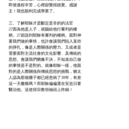
即便過程辛苦，心裡卻覺得踏實。感謝
主！我也順利完成學業了。
三、了解耶穌才是斷定是非的的法官
27因為他是人子，就賜給他行審判的權
柄。27節說到耶穌有審判的權柄。面對神
要我們做的事情，也許會讓我們陷入某些
的掙扎，像是人際關係的壓力。又或者是
需要面對主流社會的文化影響、及傳統的
思想。會讓我們猶豫不決，不知道自己做
的事情是不是對的。就像耶穌一樣，他面
對的是人際關係與傳統思想的挑戰，猶太
人認為那個攤子都已經患病了38年，有差
這一天癱瘓嗎？而耶穌偏偏選在安息日要
醫治他。這使得宗教領袖頭上炸鍋！
大家有看到對比嗎？領袖與耶穌的心腸是
不一樣的。宗教領袖對那攤子在安息日上
毫無憐憫，反而是耶穌看見了他靈魂的需
要。因為耶穌認識上帝的憐憫，所以帶來
了醫治與盼望。如同 雅各書2:13憐憫原是