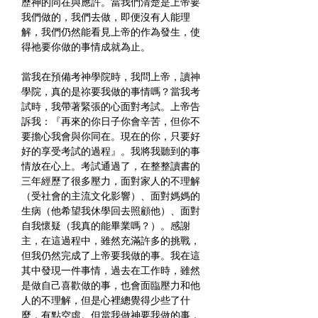
歷神的同在與應許。當我們清楚是上帝要
我們做的，我們去做，即便沒有人能理
解，我們仍然能看見上帝的作為發生，使
得祂要你做的事情成就為止。
當我在預備考神學院時，我問上帝，讀神
學院，真的是祢要我做的事情嗎？當我考
試時，我帶著緊張的心面對考試。上帝告
訴我：『再來的你日子你會辛苦，但你不
要擔心我會與你同在。現在的你，只要好
好的享受考試的過程』。我將我聽到的事
情放在心上。考試通過了，在整整讀書的
三年經歷了很多壓力，面對家人的不理解
（受社會的主流文化影響）、面對媽媽的
生病（他希望我休學回去照顧他）、面對
自我懷疑（我真的能畢業嗎？）。感謝
主，在這過程中，雖然充滿許多的挑戰，
但我仍然完成了上帝要我做的事。我在這
其中發現一件事情，過去在工作時，雖然
是做自己喜歡做的事，也會面臨壓力和他
人的不理解，但是心裡總覺得少些了什
麼，有點空虛。但當我做神要我做的事，