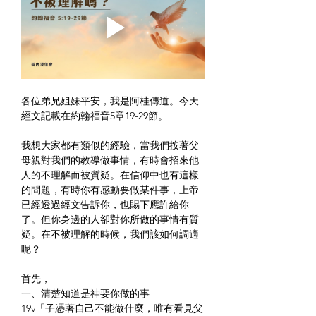
各位弟兄姐妹平安，我是阿桂傳道。今天
經文記載在約翰福音5章19-29節。
我想大家都有類似的經驗，當我們按著父
母親對我們的教導做事情，有時會招來他
人的不理解而被質疑。在信仰中也有這樣
的問題，有時你有感動要做某件事，上帝
已經透過經文告訴你，也賜下應許給你
了。但你身邊的人卻對你所做的事情有質
疑。在不被理解的時候，我們該如何調適
呢？
首先，
一、清楚知道是神要你做的事
19v「子憑著自己不能做什麼，唯有看見父