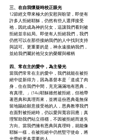
三、在自我懷疑時校正眼光
12節經文帶來極大的安慰與盼望，即使有
許多人拒絕耶穌，仍然有些人選擇接受
祂，因此成為神的兒女，這讓我們看到被
拒絕並非結局。即使有人拒絕我們，我們
仍然可以在那些接納我們的人中找到支持
與認可。更重要的是，神永遠接納我們，
並給我們屬於祂兒女的榮耀與權柄
四、常在主的愛中，為主發光
當我們常常在主的愛中，我們就能在被拒
絕中從新得力，因為基督本是「道成了肉
身，住在我們中間，充充滿滿地有恩典，
有真理。」(14v)耶穌雖然被拒絕，但祂帶
著恩典和真理而來，並將這份恩典毫無保
留地賜給願意接受祂的人，恩典教導我們
在面對被拒絕時，仍以愛與寬容回應；真
理幫助我們站立得穩，不因被拒絕而迷失
方向。當我們擁有恩典與真理時，就能像
耶穌一樣，在被拒絕中仍然堅守使命，將
光帶給更多需要的人。