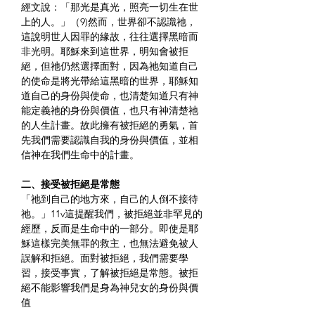
經文說：「那光是真光，照亮一切生在世
上的人。」（9)然而，世界卻不認識祂，
這說明世人因罪的緣故，往往選擇黑暗而
非光明。耶穌來到這世界，明知會被拒
絕，但祂仍然選擇面對，因為祂知道自己
的使命是將光帶給這黑暗的世界，耶穌知
道自己的身份與使命，也清楚知道只有神
能定義祂的身份與價值，也只有神清楚祂
的人生計畫。故此擁有被拒絕的勇氣，首
先我們需要認識自我的身份與價值，並相
信神在我們生命中的計畫。
二、接受被拒絕是常態
「祂到自己的地方來，自己的人倒不接待
祂。」11v這提醒我們，被拒絕並非罕見的
經歷，反而是生命中的一部分。即使是耶
穌這樣完美無罪的救主，也無法避免被人
誤解和拒絕。面對被拒絕，我們需要學
習，接受事實，了解被拒絕是常態。被拒
絕不能影響我們是身為神兒女的身份與價
值