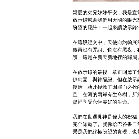
親愛的弟兄姊妹平安，我是宣
啟示錄幫助我們用天國的眼光
盼望的應許！一起來讀啟示錄22:
在這段經文中，天使向約翰展
後再沒有咒詛、也沒有黑夜，
護，這是在新天新地裡的歸屬
在啟示錄的最後一章正回應了
伊甸園，與神隔絕。但在啟示
復活，藉此拯救了因罪而必死
且，在河的兩岸有生命樹，所
督裡享受永恆美好的生命。
我們在世遇見神是偉大的祝福
完全知道了。就像哈巴谷書二
景是我們終極盼望的實現，也