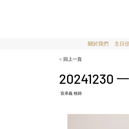
關於我們
主日
< 回上一頁
2024123
宣承義 牧師