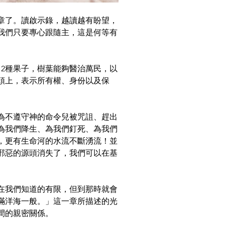
章了。讀啟示錄，越讀越有盼望，
我們只要專心跟隨主，這是何等有
2種果子，樹葉能夠醫治萬民，以
頭上，表示所有權、身份以及保
為不遵守神的命令兒被咒詛、趕出
為我們降生、為我們釘死、為我們
，更有生命河的水流不斷湧流！並
邪惡的源頭消失了，我們可以在基
在我們知道的有限，但到那時就會
滿洋海一般。」這一章所描述的光
間的親密關係。