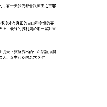
的，有一天我們都會跟萬王之王耶
路撒冷才有真正的自由和永恆的喜
天上，最終的勝利屬於那一些對末
主從天上寶座流出的生命話語滋潤
僕人。奉主耶穌的名求 阿們