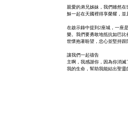
親愛的弟兄姊妹，我們雖然在
穌一起在天國裡得享榮耀，並
在啟示錄中提到2座城，一座
樂。我們要勇敢地抵抗如巴比
世懷抱著盼望，忠心並堅持跟
讓我們一起禱告
主啊，我感謝你，因為你消滅
我的生命，幫助我能結出聖靈