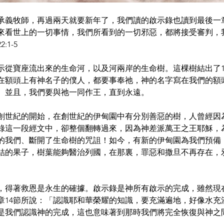
承義牧師，再過兩天就要新年了，我們讀的啟示錄也讀到最後一
來看世上的一切事情，我們所看到的一切邪惡，都將接受審判，
1-5 
示從寶座流出來的生命河，以及河兩岸的生命樹。這棵樹結出了1
在額頭上有神名子的僕人，都要事奉祂，神的名字寫在我們的額
。並且，我們要與祂一同作王，直到永遠。
創世紀的開始，在創世紀的伊甸園中有分別善惡的樹，人曾經因
錄這一段經文中，卻整個翻轉過來，因為神差派萬王之王耶穌，
的我們、斷開了生命樹的咒詛！如今，有新的伊甸園為我們預備
結的果子，樹葉能夠醫治列國，在那裏，罪惡和撒旦不再存在，
，得著救恩是永生的確據。啟示錄是神所有啟示的完成，雖然現
章14節所說：「認識耶和華榮耀的知識，要充滿遍地，好像水充
是我們認識神的完成，這也意味著到那時我們將完全恢復與神之