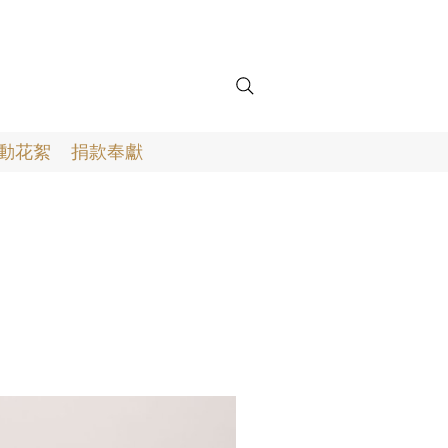
動花絮
捐款奉獻