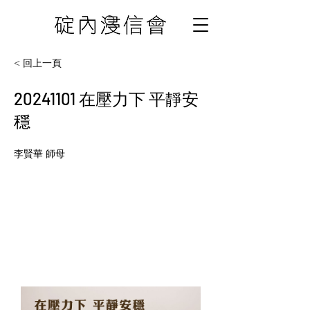
< 回上一頁
20241101
在壓力下 平靜安
穩
李賢華 師母