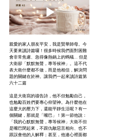
親愛的家人朋友平安，我是賢華師母。今
天要來讀詩篇囉！很多時候我們面對困難
會非常焦慮、急得像熱鍋上的螞蟻... 但是
大衛卻「默默無聲，專等候神」。這不代
表大衛什麼都不做，而是他相信，解決問
題的關鍵在於神。讓我們一起來讀詩篇第
六十二篇
這是大衛寫的禱告詩，他不但勉勵自己，
也勉勵百姓們要專心仰望神。為什麼他在
這麼大的壓力下，還能平靜生活呢？有一
個關鍵，那就是「嘴巴」！第一節他說：
「我的心默默無聲，專等候神」大衛不但
是嘴巴閉起來，不跟仇敵惡言相向、也不
跟誤會他的人解釋；甚至，他連心裡面都