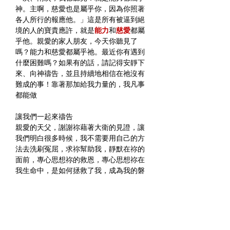
神。主啊，慈愛也是屬乎你，因為你照著
各人所行的報應他。」這是所有被逼到絕
境的人的寶貴應許，就是
能力
和
慈愛
都屬
乎他。親愛的家人朋友，今天你聽見了
嗎？能力和慈愛都屬乎祂。最近你有遇到
什麼困難嗎？如果有的話，請記得安靜下
來、向神禱告，並且持續地相信在祂沒有
難成的事！靠著那加給我力量的，我凡事
都能做
讓我們一起來禱告
親愛的天父，謝謝祢藉著大衛的見證，讓
我們明白很多時候，我不需要用自己的方
法去洗刷冤屈，求祢幫助我，靜默在祢的
面前，專心思想祢的救恩，專心思想祢在
我生命中，是如何拯救了我，成為我的磐
石、我的高臺、我的避難所，主呀，能力
和慈愛都在乎祢，謝謝祢，祢是我唯一的
依靠，是我的主，主，我愛祢，謝謝祢，
禱告奉耶穌的名求，阿們
祝福大家有一個愉快的周末