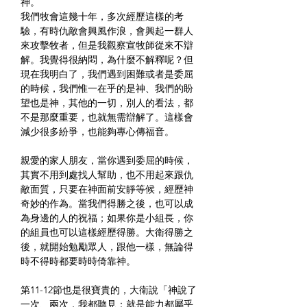
神。
我們牧會這幾十年，多次經歷這樣的考
驗，有時仇敵會興風作浪，會興起一群人
來攻擊牧者，但是我觀察宣牧師從來不辯
解。我覺得很納悶，為什麼不解釋呢？但
現在我明白了，我們遇到困難或者是委屈
的時候，我們惟一在乎的是神、我們的盼
望也是神，其他的一切，別人的看法，都
不是那麼重要，也就無需辯解了。這樣會
減少很多紛爭，也能夠專心傳福音。
親愛的家人朋友，當你遇到委屈的時候，
其實不用到處找人幫助，也不用起來跟仇
敵面質，只要在神面前安靜等候，經歷神
奇妙的作為。當我們得勝之後，也可以成
為身邊的人的祝福；如果你是小組長，你
的組員也可以這樣經歷得勝。大衛得勝之
後，就開始勉勵眾人，跟他一樣，無論得
時不得時都要時時倚靠神。
第11-12節也是很寶貴的，大衛說「神說了
一次、兩次，我都聽見：就是能力都屬乎