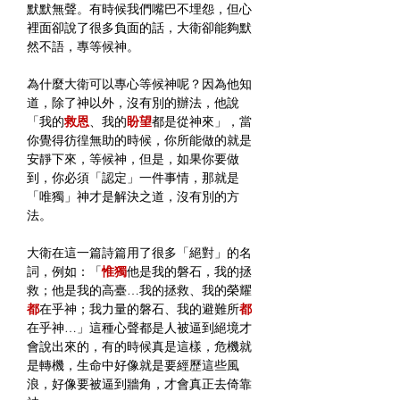
默默無聲。有時候我們嘴巴不埋怨，但心
裡面卻說了很多負面的話，大衛卻能夠默
然不語，專等候神。
為什麼大衛可以專心等候神呢？因為他知
道，除了神以外，沒有別的辦法，他說
「我的
救恩
、我的
盼望
都是從神來」，當
你覺得彷徨無助的時候，你所能做的就是
安靜下來，等候神，但是，如果你要做
到，你必須「認定」一件事情，那就是
「唯獨」神才是解決之道，沒有別的方
法。
大衛在這一篇詩篇用了很多「絕對」的名
詞，例如：「
惟獨
他是我的磐石，我的拯
救；他是我的高臺…我的拯救、我的榮耀
都
在乎神；我力量的磐石、我的避難所
都
在乎神…」這種心聲都是人被逼到絕境才
會說出來的，有的時候真是這樣，危機就
是轉機，生命中好像就是要經歷這些風
浪，好像要被逼到牆角，才會真正去倚靠