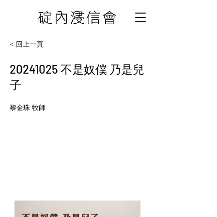
< 回上一頁
20241025
不是奴僕 乃是兒
子
黎金珠 牧師