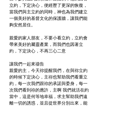
立約，下定決心，便經歷了更深的恢復，
當我們與主立約的同時，神也為我們建立
一個美好的基督文化的保護牆，讓我們能
夠安然居住。
親愛的家人朋友，不要小看立約，立約會
帶來美好的屬靈產業，而我們也因著立
約，下定決心，不再三心二意
讓我們一起來禱告
親愛的主，今天祢提醒我們，在與祢立約
的時候下定決心，主祢也幫助我們看重立
約，每一次我們跟祢的承諾與委身，每一
次我們看到祢的應許，主啊 我們就活在約
當中，這是何等地幸福，求主幫助我們遠
離一切的誘惑，並且從世界分別出來，能
夠謹守遵行祢的律法，一心歸向祢，禱告
奉耶穌基督的名求，阿們
祝福大家有一個愉快的周末