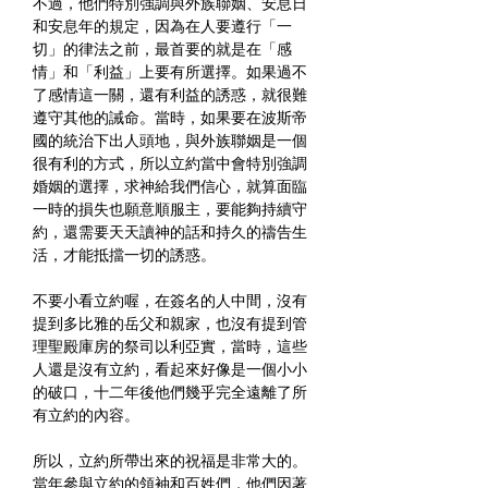
不過，他們特別強調與外族聯姻、安息日
和安息年的規定，因為在人要遵行「一
切」的律法之前，最首要的就是在「感
情」和「利益」上要有所選擇。如果過不
了感情這一關，還有利益的誘惑，就很難
遵守其他的誡命。當時，如果要在波斯帝
國的統治下出人頭地，與外族聯姻是一個
很有利的方式，所以立約當中會特別強調
婚姻的選擇，求神給我們信心，就算面臨
一時的損失也願意順服主，要能夠持續守
約，還需要天天讀神的話和持久的禱告生
活，才能抵擋一切的誘惑。
不要小看立約喔，在簽名的人中間，沒有
提到多比雅的岳父和親家，也沒有提到管
理聖殿庫房的祭司以利亞實，當時，這些
人還是沒有立約，看起來好像是一個小小
的破口，十二年後他們幾乎完全遠離了所
有立約的內容。
所以，立約所帶出來的祝福是非常大的。
當年參與立約的領袖和百姓們，他們因著