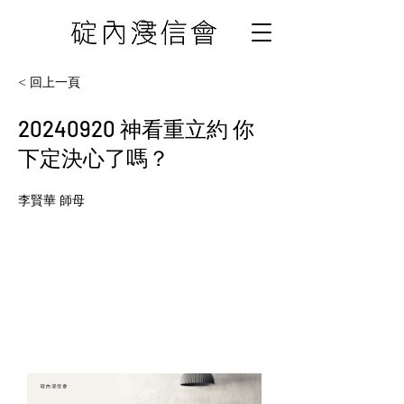
< 回上一頁
20240920
神看重立約 你
下定決心了嗎？
李賢華 師母