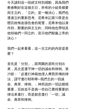
今天讀到這一段經文特別感動，因為我們
教會剛好在這個主日，所有的小組長都要
與主立約，「立約」是一種決心，我們也
透過立約重新思考。尼希米記第10章是全
體百姓悔改禱告會的尾聲，尼希米他以身
作則，鄭重的與主立約，同時他也帶領其
他領袖們一同立約，宣示他們順服上帝的
決心！
我們一起來看看，這一次立約的內容是甚
麼？
首先是「分別」，跟周圍的居民分別出
來，其次是遵守神一切的誡命和律例。第
29節：「必遵行神藉他僕人摩西所傳的律
法，謹守遵行耶和華─我們主的一切誡
命、典章、律例。」神所說的一切話都很
重要，百姓並不是挑一些自己覺得重要的
律法來遵行，而是願意遵行「一切」誡
命、典章和律例。