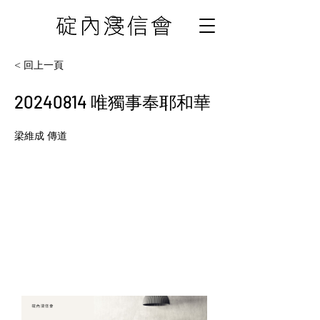
< 回上一頁
20240814
唯獨事奉耶和華
梁維成 傳道