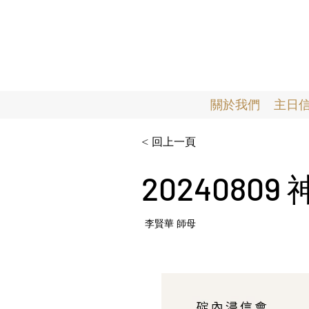
關於我們
主日
< 回上一頁
2024080
李賢華 師母