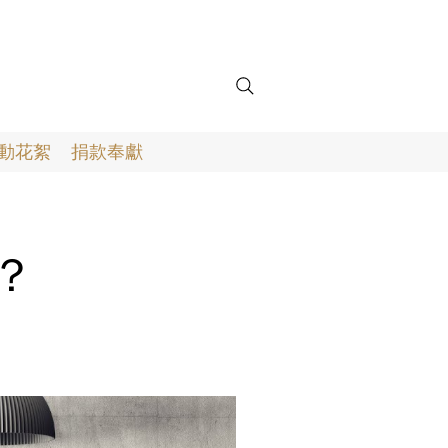
動花絮
捐款奉獻
嗎？