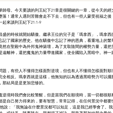
華師母。今天要讀的列王紀下21章是很關鍵的一章，從今天的經
墮落！通常人遇到苦難會走不下去，但也有一些人蒙受祝福之後
來讀列王紀下21:1-9
昌盛的時候就開始驕傲。繼承王位的兒子是「瑪拿西」，瑪拿西
忘記了國家的歷史。他在驕傲中忘記了神的恩典，看重地上的繁
竟然在聖殿中為外邦鬼神築壇，為了支取陰間的權勢力量，還把
是遠離神，還把魔鬼的力量帶進國家，使全國陷入黑暗中。神一
問題，有些人不懂得怎樣面對逆境，但也有人不懂得怎樣面對順
完全相反。瑪拿西就是這樣，他無知的以為透過黑暗勢力可以擺
，那結局是是更加悲慘的。
處逆境時我們會比較警醒，但是當我們在順境時，當一切都很順
都是自己努力得來的，要有智慧，常常記得，在任何景況中都要
的，他說：「我無論在什麼景況都可以知足，這是我已經學會了。