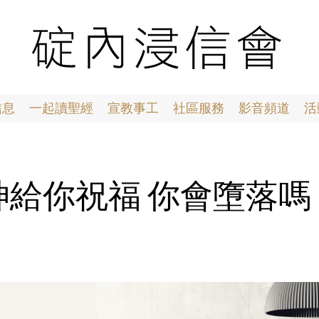
信息
一起讀聖經
宣教事工
社區服務
影音頻道
活
9 神給你祝福 你會墮落