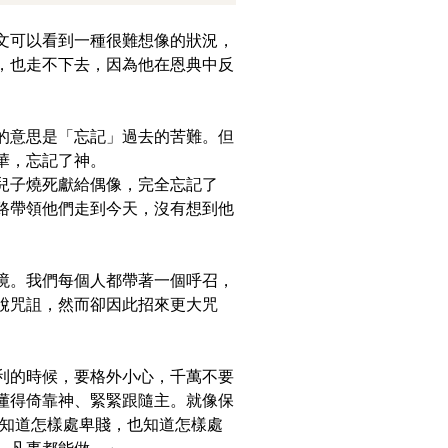
文可以看到一種很難想像的狀況，
，也走不下去，因為他在恩典中反
的意思是「忘記」過去的苦難。但
華，忘記了神。
兒子燒死獻給偶像，完全忘記了
路帶領他們走到今天，沒有想到他
境。我們每個人都帶著一個呼召，
脫咒詛，然而卻因此招來更大咒
利的時候，要格外小心，千萬不要
懂得倚靠神、緊緊跟隨主。就像保
我知道怎樣處卑賤，也知道怎樣處