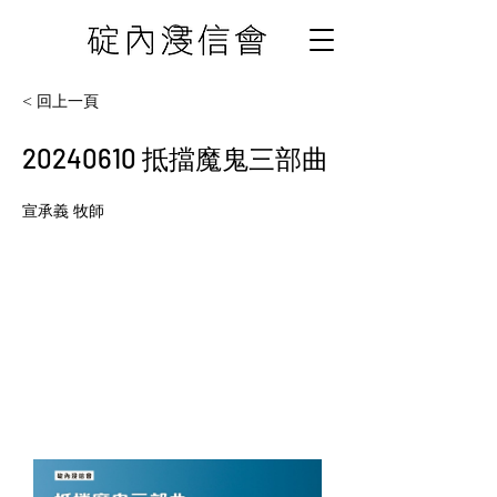
< 回上一頁
20240610
抵擋魔鬼三部曲
宣承義 牧師