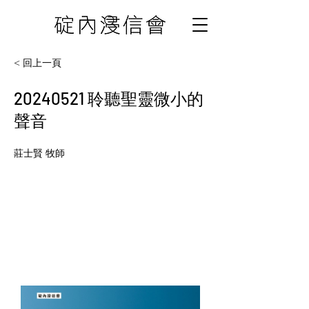
< 回上一頁
20240521
聆聽聖靈微小的
聲音
莊士賢 牧師