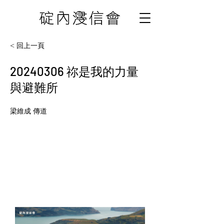
< 回上一頁
20240306
祢是我的力量
與避難所
梁維成 傳道