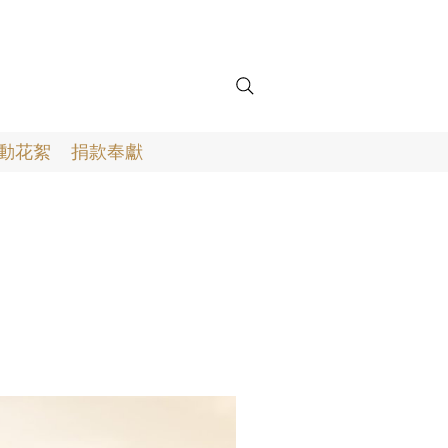
動花絮
捐款奉獻