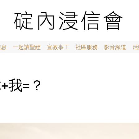
信息
一起讀聖經
宣教事工
社區服務
影音頻道
活
 你+我=？