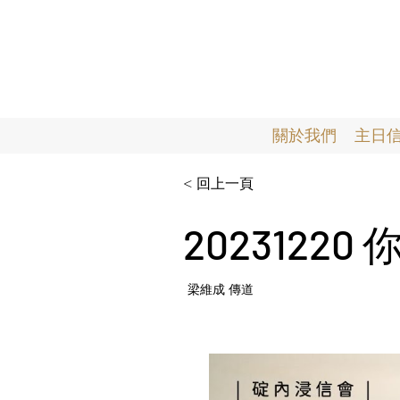
關於我們
主日
< 回上一頁
20231220
梁維成 傳道