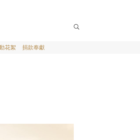
動花絮
捐款奉獻