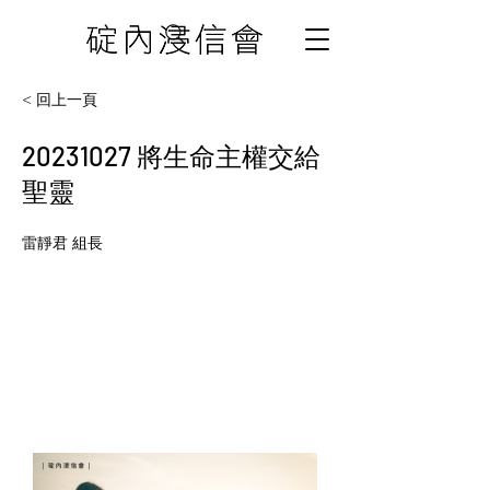
< 回上一頁
20231027
將生命主權交給
聖靈
雷靜君 組長