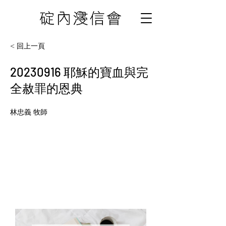
< 回上一頁
20230916
耶穌的寶血與完
全赦罪的恩典
林忠義 牧師