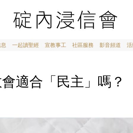
信息
一起讀聖經
宣教事工
社區服務
影音頻道
活
27 教會適合「民主」嗎？