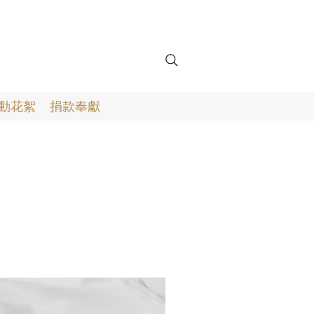
動花絮
捐款奉獻