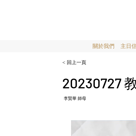
關於我們
主日
< 回上一頁
202307
李賢華 師母