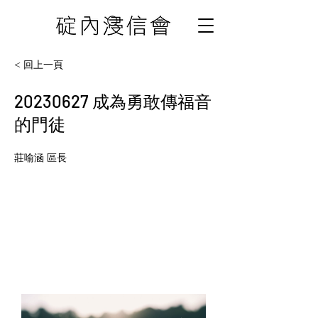
< 回上一頁
20230627
成為勇敢傳福音
的門徒
莊喻涵 區長