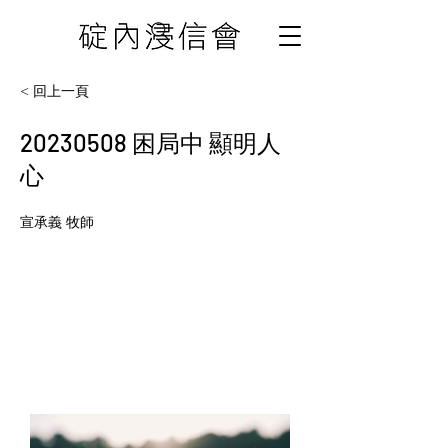
< 回上一頁
20230508
困局中 顯明人
心
宣承義 牧師