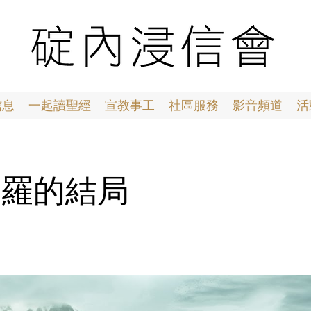
信息
一起讀聖經
宣教事工
社區服務
影音頻道
活
1 掃羅的結局