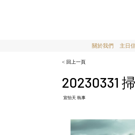
關於我們
主日
< 回上一頁
2023033
宣怡天 執事