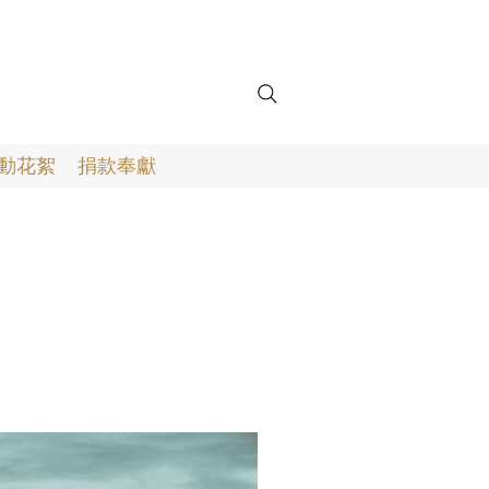
動花絮
捐款奉獻