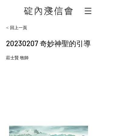
< 回上一頁
20230207
奇妙神聖的引導
莊士賢 牧師