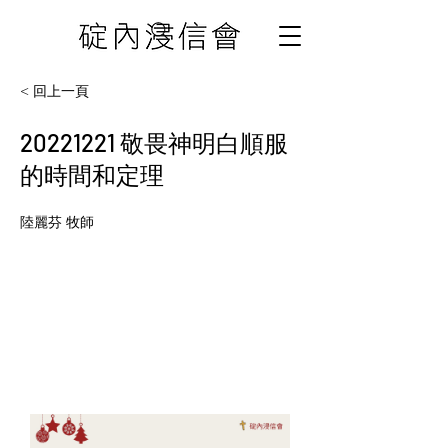
< 回上一頁
20221221
敬畏神明白順服
的時間和定理
陸麗芬 牧師