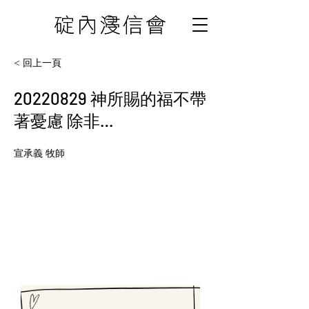
< 回上一頁
20220829
神所賜的福不帶
著憂慮 除非…
宣承義 牧師