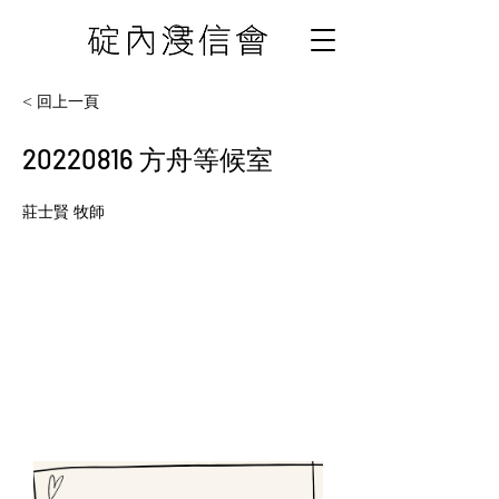
< 回上一頁
20220816
方舟等候室
莊士賢 牧師