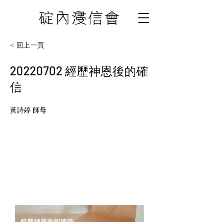
< 回上一頁
20220702
經歷神恩後的確
信
黃詩婷 師母