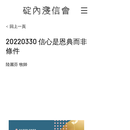
< 回上一頁
20220330
信心是恩典而非
條件
陸麗芬 牧師