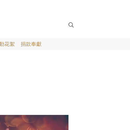
動花絮
捐款奉獻