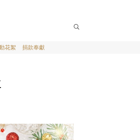
動花絮
捐款奉獻
事