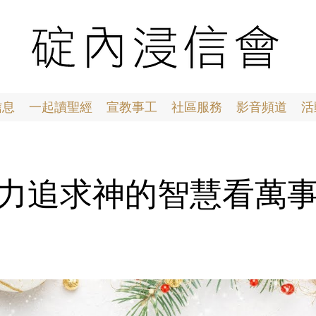
信息
一起讀聖經
宣教事工
社區服務
影音頻道
活
23 竭力追求神的智慧看萬