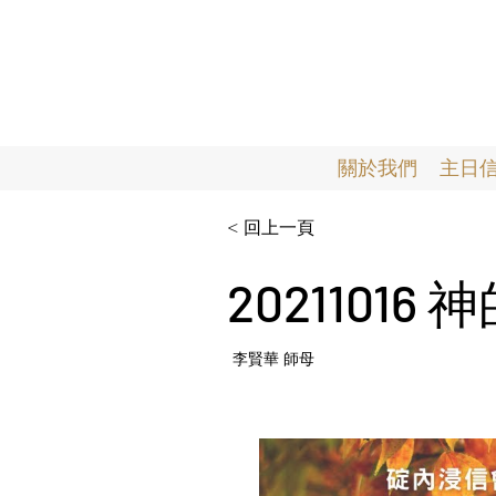
關於我們
主日
< 回上一頁
202110
李賢華 師母