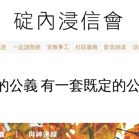
信息
一起讀聖經
宣教事工
社區服務
影音頻道
活
16 神的公義 有一套既定