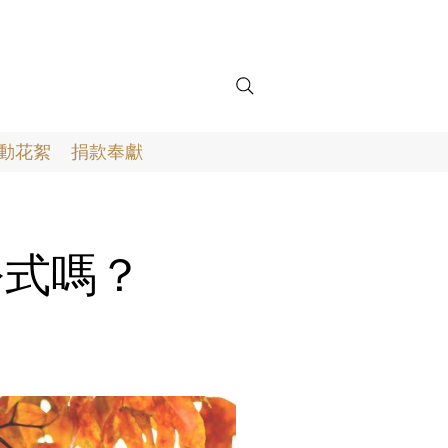
動花絮
捐款奉獻
的公式嗎？