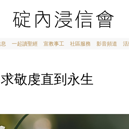
信息
一起讀聖經
宣教事工
社區服務
影音頻道
活
0 追求敬虔直到永生