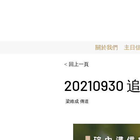
關於我們
主日
< 回上一頁
2021093
梁維成 傳道