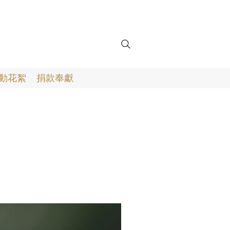
動花絮
捐款奉獻