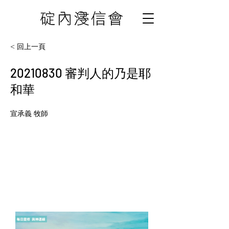
< 回上一頁
20210830
審判人的乃是耶
和華
宣承義 牧師