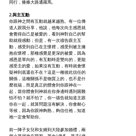
同行，條條大路通羅馬。
2.與主互動
你跟神之間有互動就越來越熟。有一位傳
道人跟我分享，他說，他每次向主感恩就
會覺得自己是被愛的，看到神對自己的幫
助就很感動；但是，有一次禱告跟主互
動，感受到自己在主懷裡，感受到被主擁
抱在懷裡，那種感覺是更深的被愛，因為
感恩是單向的，有互動時是雙向的，更能
感受主的愛，如果沒有互動，有時就會懷
疑神到底還在不在？這是一種彼此信任的
關係，這種關係不是物質上的，也不是什
麼祝福，而是真正的體會到你跟神在一
起，當你體會到神就在你身邊時遇到困難
怕不怕？就不怕了，你一禱告就知道主跟
你在一起，就算問題沒有解決，你會耐心
等候，因為你跟神夠熟，夠信任祂，知道
祂一定會幫助你。
前一陣子女兒和女婿到大陸參加婚禮，兩