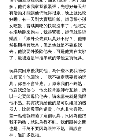
個小孫就放在我家，孫女1歲多，孫子5歲
多，他們來我家我很緊張，先想好每天都
有活動才能讓他們玩得很累，晚上就比較
好睡，有一天到大賣場吃飯。師母餵小孫
女吃飯，曹瑀樂吃的快就沒事了，他吃完
在場地跑來跑去，我很緊張，師母就跟瑀
樂說：「跟外公去買玩具好不好？」他雖
然很期待買玩具，但是他就是不要跟我
去，他說要外婆陪他去，可是他實在太吵
了，最後還是半推半就的帶他去買玩具。
玩具買回來後我問他，為什麼不要我陪你
去買呢？他回說，「我不確定我要買的玩
具，你會不會答應。」原來我們不夠熟，
他對我沒信心，他比較常跟師母互動，所
以一定要師母陪他去，講來講去就是我跟
他不熟。其實我買給他的是可以組裝的機
器人，比師母買的還貴，他也非常喜歡。
差一點他就錯過了這個玩具，只因為他跟
我不夠熟，就以為得不到。我們跟神之間
也是，千萬不要因為跟神不熟，而誤會
神，過許多祝福。