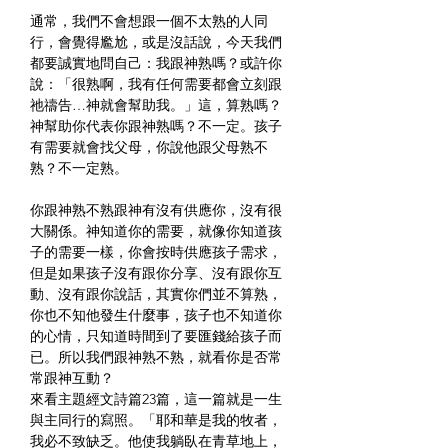
通常，我們不會想跟一個不太熟的人同
行，會覺得尷尬，或是沒話說，今天我們
都要誠實地問自己：我跟神熟嗎？或許你
說：「很熟啊，我有任何需要都會立刻跟
祂禱告…神就會幫助我。」這，算熟嗎？
神幫助你代表你跟神熟嗎？不一定。孩子
有需要就會找父母，你說他跟父母熟不
熟？不一定熟。
你跟神熟不熟跟神有沒有供應你，沒有很
大關係。神知道你的需要，就像你知道孩
子的需要一樣，你會按時供應孩子需求，
但是如果孩子沒有跟你分享、沒有跟你互
動、沒有跟你說話，其實你們並不算熟，
你也不知他發生什麼事，孩子也不知道你
的心情，只知道時間到了要匯錢給孩子而
已。所以我們跟神熟不熟，就看你是否常
常跟神互動？
來看主題經文詩篇23篇，這一篇就是一生
與主同行的寫照。「耶和華是我的牧者，
我必不致缺乏。他使我躺臥在青草地上，