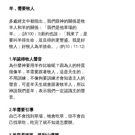
羊，需要牧人
多處經文中都指出，我們跟神的關係是牧
羊人和羊的關係：「我們是他草場的
羊。」(詩100：3)新約也說：「我來了，是
要叫羊得生命，並且得的更豐盛。我是好
牧人；好牧人為羊捨命。」(約10：11-12)
1.羊認得牧人聲音
為什麼神要用羊作比喻呢？因為人的特質
很像羊，羊需要跟著牧人，這是天生的，
不用訓練，不像狗要訓練才會知道主人的
聲音，可是羊天生就會跟著牧羊人，所以
神說我們是羊，表示我們一定認識主的聲
音。
2.羊需要引導
自己不會找到草場，牠會吃草，但不會自
己找草吃，吃完了就不知道怎麼辦。