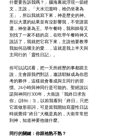
什麼要告訴我嗎？」腦海裏就浮現一節經
文，主說，「大水氾濫時，祂仍坐著為
王」，所以我就寫下來，神是歷史的神。
所以大選的結果並有沒影響我，不管誰當
選，神坐著為王。早午餐時，我和師母又
別找了一家不錯的店，在吃早午餐時神又
說話了，我就把它寫下來，主說他要教導
我如何品嚐主的愛…，這就是我上半天與
主同行的「靈性日記」。
你可以試試看，把一天所經歷的事都跟主
說，主會跟我們對話，邀請耶穌成為你思
考的夥伴，這樣就會養成與主同行的習
慣。24小時與神同行是可能的。聖經說以
諾與神同行300年，大衛說「我終日求告
你」(詩86：3)，以前我看到「終日」只把
它當做形容詞，可是當我開始寫靈性日誌
時就覺得”終日”大概是真的，大衛常常想
到神，知道神要他做什麼。
同行的關鍵：你跟祂熟不熟？