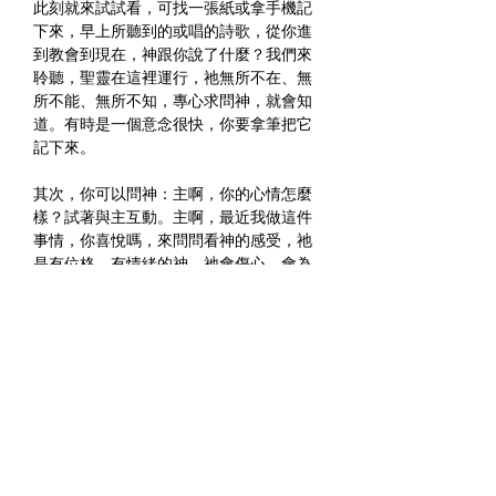
此刻就來試試看，可找一張紙或拿手機記
下來，早上所聽到的或唱的詩歌，從你進
到教會到現在，神跟你說了什麼？我們來
聆聽，聖靈在這裡運行，祂無所不在、無
所不能、無所不知，專心求問神，就會知
道。有時是一個意念很快，你要拿筆把它
記下來。
其次，你可以問神：主啊，你的心情怎麼
樣？試著與主互動。主啊，最近我做這件
事情，你喜悅嗎，來問問看神的感受，祂
是有位格、有情緒的神，祂會傷心、會為
你擔心，會因你的服事而喜樂，我們是照
祂的形象造的，我們有情緒神也有，所以
我們可以問問看主的心情如何？我們的禱
告不是跟空氣說話，是有回應的，神會把
你提升到祂的身邊與祂一同坐席。
神是使我們在敵人面前擺設筵席的神，祂
讓我們在爭戰中就可以享受美食，不是打
仗以後，不是得勝以後，是爭戰的過程中
就可以享受，因為神根本不怕仇敵，可以