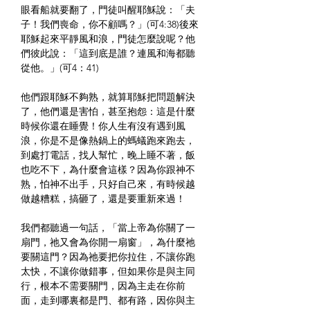
眼看船就要翻了，門徒叫醒耶穌說：「夫
子！我們喪命，你不顧嗎？」(可4:38)後來
耶穌起來平靜風和浪，門徒怎麼說呢？他
們彼此說：「這到底是誰？連風和海都聽
從他。」(可4：41)
他們跟耶穌不夠熟，就算耶穌把問題解決
了，他們還是害怕，甚至抱怨：這是什麼
時候你還在睡覺！你人生有沒有遇到風
浪，你是不是像熱鍋上的螞蟻跑來跑去，
到處打電話，找人幫忙，晚上睡不著，飯
也吃不下，為什麼會這樣？因為你跟神不
熟，怕神不出手，只好自己來，有時候越
做越糟糕，搞砸了，還是要重新來過！
我們都聽過一句話，「當上帝為你關了一
扇門，祂又會為你開一扇窗」，為什麼祂
要關這門？因為祂要把你拉住，不讓你跑
太快，不讓你做錯事，但如果你是與主同
行，根本不需要關門，因為主走在你前
面，走到哪裏都是門、都有路，因你與主