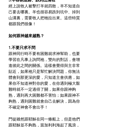
3.羊容易迷路、跌到山溝裡
經上說牧人被擊打羊就四散，羊不知道自
己要去哪裏。羊也很容易跌到坑中、掉到
山溝裏，需要牧人把牠拉出來。這些特質
都跟我們很像！
如何跟神越來越熟？
1.不要只求不問
跟神同行時不要有困難就求神幫助，也要
學習在凡事上詢問祂，雙向的對話，會增
進彼此之間的關係。這樣會覺得與主非常
貼近，如果祂只是幫忙解決問題，你無法
體會到那更深的愛，只知道主會供應，如
果你不知道神對你的愛，在你遇到極大艱
難時就不一定過得了關，如果你跟神夠
熟，遇到再大困難都不害怕；如果跟神不
夠熟，遇到困難就會自己去解決，因為你
不確定神會不會出手！
門徒雖然跟耶穌在同一條船上，但是他們
跟耶穌並不夠熟，當加利利海起了風浪，