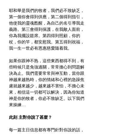
耶和華是我們的牧者，我們必不致缺乏，
第一個你會得到供應，第二個得到指引，
他使我的靈魂甦醒，為自己的名引導我走
義路。第三會得到保護，在我敵人面前，
你為我擺設筵席。第四得到照顧，你的
杖，你的竿，都安慰我。第五得到祝福，
我一生一世必有恩惠慈愛隨着我。
如果你跟神不熟，這些東西都得不到，有
些時候只是免強過關，常常擔心到問題解
決為止。我們需要常常與神互動，當你跟
神越來越熟時，你的情緒和心裡的急躁焦
慮就越來越少，越來越不害怕，不擔心未
來，相信這一切都可以解決，因為你知道
神是你的牧者，你必不致缺乏。以下我們
來操練…
此刻 主對你說了甚麼？
每一篇主日信息都有專門針對你說的話，