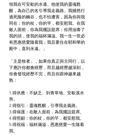
領我在可安歇的水邊。他使我的靈魂甦
醒，為自己的名引導我走義路。我雖然行
過死蔭的幽谷，也不怕遭害，因為你與我
同在；你的杖，你的竿，都安慰我。在我
敵人面前，你為我擺設筵席；你用油膏了
我的頭，使我的福杯滿溢。我一生一世必
有恩惠慈愛隨着我；我且要住在耶和華的
殿中，直到永遠。」
「主是牧者」，如果你真正與主同行，以
下應許你都會經歷，而且越經歷越深刻，
你會發現經歷不完，而且你跟神越來越
熟：
1.得供應：不缺乏、到青草地、安歇溪水
旁。
2.得指引：靈魂甦醒，引導我走義路。
3.得保護：在敵人面前，為我擺設筵席。
4.得照顧：你的杖，你的竿，都安慰我。
5.得祝福：福杯滿溢，恩惠慈愛一生隨着
我。