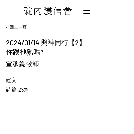
< 回上一頁
2024/01/14 與神同行【2】
你跟祂熟嗎?
宣承義 牧師
經文
詩篇 23篇