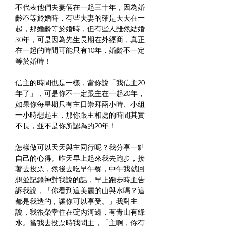
不代表他們夫妻倆在一起三十年，因為婚
齡不等於婚時，有些夫妻的確是天天在一
起，那婚齡等於婚時，但有些人雖然結婚
30年，可是因為先生長期在外經商，真正
在一起的時間可能只有10年，婚齡不一定
等於婚時！
信主的時間也是一樣，當你說「我信主20
年了」，可是你不一定跟主在一起20年，
如果你每星期只有主日崇拜兩小時、小組
一小時想起主，那你跟主相處的時間其實
不長，並不是你所認為的20年！
怎樣做可以天天與主同行呢？我分享一點
自己的心得。昨天早上起來我去跑步，接
著去投票，然後去吃早午餐，中午我就回
想並記錄神對我說的話，早上跑步時主告
訴我說，「你看到這美麗的山與水嗎？這
都是我造的，讓你可以享受。」我對主
說，我很榮幸住在碇內河邊，有青山有綠
水。當我去投票時我問主，「主啊，你有