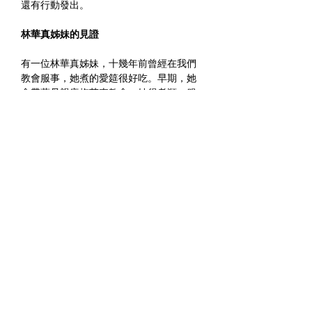
還有行動發出。
林華真姊妹的見證
有一位林華真姊妹，十幾年前曾經在我們
教會服事，她煮的愛筵很好吃。早期，她
會帶著母親唐梅英來教會，她很孝順，服
事也很認真，後來結婚就消失了，因為她
婆婆是很傳統信仰的，為了怕起家庭衝
突，所以她媽媽過世後她就沒來了。
六年前，她罹患了卵巢癌，抗癌三年成功
之後，兩年前又復發，在她昏迷之後，她
先生整理她的東西時看到手機，發現，有
個會友每天都傳貼圖給她，就是李淑貞。
他看到貼圖就開始追問，妳是誰呀？她說
我是教會的會友。她先生聽了很欣慰！
原來她先生正苦惱一件事，太太要過世了
要用佛教儀式還是基督教儀式？他不知道
太太受洗了沒有，他說：「我只知道她是