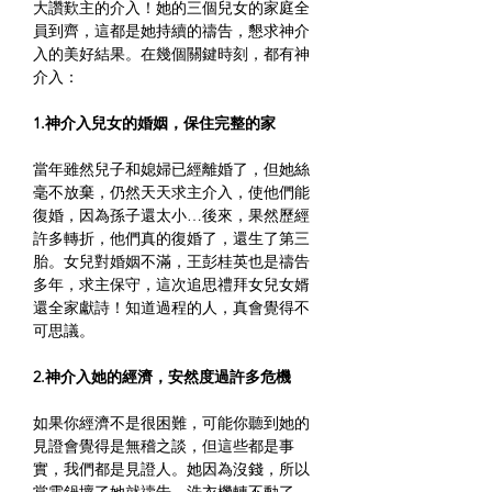
大讚歎主的介入！她的三個兒女的家庭全
員到齊，這都是她持續的禱告，懇求神介
入的美好結果。在幾個關鍵時刻，都有神
介入：
1.神介入兒女的婚姻，保住完整的家
當年雖然兒子和媳婦已經離婚了，但她絲
毫不放棄，仍然天天求主介入，使他們能
復婚，因為孫子還太小…後來，果然歷經
許多轉折，他們真的復婚了，還生了第三
胎。女兒對婚姻不滿，王彭桂英也是禱告
多年，求主保守，這次追思禮拜女兒女婿
還全家獻詩！知道過程的人，真會覺得不
可思議。
2.神介入她的經濟，安然度過許多危機
如果你經濟不是很困難，可能你聽到她的
見證會覺得是無稽之談，但這些都是事
實，我們都是見證人。她因為沒錢，所以