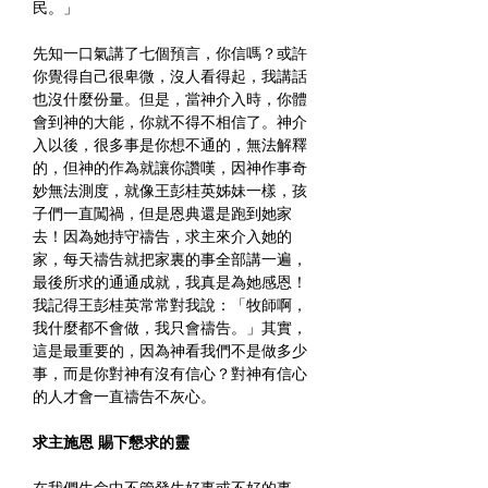
民。」
先知一口氣講了七個預言，你信嗎？或許
你覺得自己很卑微，沒人看得起，我講話
也沒什麼份量。但是，當神介入時，你體
會到神的大能，你就不得不相信了。神介
入以後，很多事是你想不通的，無法解釋
的，但神的作為就讓你讚嘆，因神作事奇
妙無法測度，就像王彭桂英姊妹一樣，孩
子們一直闖禍，但是恩典還是跑到她家
去！因為她持守禱告，求主來介入她的
家，每天禱告就把家裏的事全部講一遍，
最後所求的通通成就，我真是為她感恩！
我記得王彭桂英常常對我說：「牧師啊，
我什麼都不會做，我只會禱告。」其實，
這是最重要的，因為神看我們不是做多少
事，而是你對神有沒有信心？對神有信心
的人才會一直禱告不灰心。
求主施恩 賜下懇求的靈