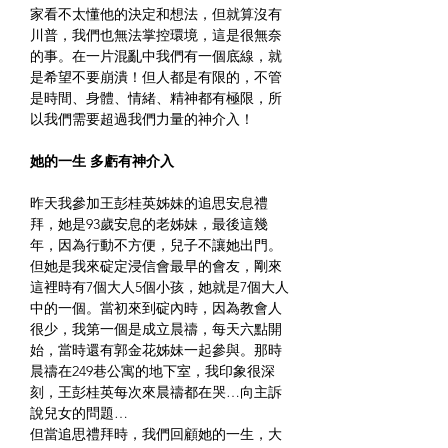
家看不太懂他的決定和想法，但就算沒有
川普，我們也無法掌控環境，這是很無奈
的事。在一片混亂中我們有一個底線，就
是希望不要崩潰！但人都是有限的，不管
是時間、身體、情緒、精神都有極限，所
以我們需要超過我們力量的神介入！
她的一生 多虧有神介入
昨天我參加王彭桂英姊妹的追思安息禮
拜，她是93歲安息的老姊妹，最後這幾
年，因為行動不方便，兒子不讓她出門。
但她是我來碇定浸信會最早的會友，剛來
這裡時有7個大人5個小孩，她就是7個大人
中的一個。當初來到碇內時，因為教會人
很少，我第一個是成立晨禱，每天六點開
始，當時還有郭金花姊妹一起參與。那時
晨禱在249巷公寓的地下室，我印象很深
刻，王彭桂英每次來晨禱都在哭…向主訴
說兒女的問題…
但當追思禮拜時，我們回顧她的一生，大