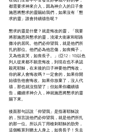
在我們生命中不管發生好事或不好的事，
都需要求神來介入，因為神介入的日子會
施恩將懇求的靈賜給我們，如果沒有「懇
求的靈」誰會持續禱告呢？
懇求的靈是什麼？就是悔改的靈，「我要
將那施恩與懇求的靈，澆灌大衛家和耶路
撒冷的居民。他們必仰望我，就是他們所
扎的那位。他們必為他悲傷，如喪獨子，
又為他哀哭，如喪長子。」(亞12：10)以色
列人從來都不願意悔改，到現在也不承認
殺死耶穌，在末後的日子神要他們悔改，
你的家人會悔改嗎？一定會的，如果你開
始禱告他會悔改。如果你放棄了，沒人代
禱，那也就沒指望了；但如果你繼續禱
告，繼續求神介入，神就施恩將懇求的靈
賜下來。
後面那句話說「仰望我」是指著耶穌說
的，預言說他們必仰望我，就是他們所扎
的那一位。所以兵丁用槍刺耶穌的肋旁，
這個帳算到猶太人身上，如喪長子！失去