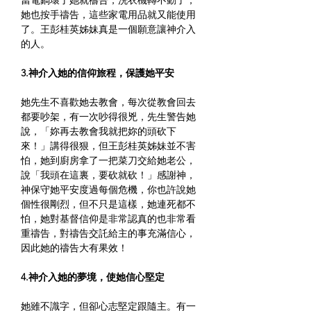
當電鍋壞了她就禱告，洗衣機轉不動了，
她也按手禱告，這些家電用品就又能使用
了。王彭桂英姊妹真是一個願意讓神介入
的人。
3.神介入她的信仰旅程，保護她平安
她先生不喜歡她去教會，每次從教會回去
都要吵架，有一次吵得很兇，先生警告她
說，「妳再去教會我就把妳的頭砍下
來！」講得很狠，但王彭桂英姊妹並不害
怕，她到廚房拿了一把菜刀交給她老公，
說「我頭在這裏，要砍就砍！」感謝神，
神保守她平安度過每個危機，你也許說她
個性很剛烈，但不只是這樣，她連死都不
怕，她對基督信仰是非常認真的也非常看
重禱告，對禱告交託給主的事充滿信心，
因此她的禱告大有果效！
4.神介入她的夢境，使她信心堅定
她雖不識字，但卻心志堅定跟隨主。有一