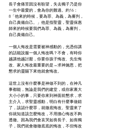
長子會痛苦因沒有盼望，失去獨子乃是你
一生中最愛的，會為你的難過。約16：
8「他來的時候，要為罪、為義，為審判，
自己責備自己。」他是指聖靈，聖靈保惠
師來的時候要我們為罪、為義，為審判，
自己責備自己。
一個人悔改是需要被神感動的，光憑你講
的話能說服一個人悔改嗎？不會，有時你
越講他越討厭，你要你孩子悔改、先生悔
改、家人悔改最重要的是→求神施恩，把
懇求的靈賜下來他就會悔改。
這世上沒有什麼事是神做不到的，在神凡
事都能，無論是我們的建堂，或你家裏大
大小小的事，只要你來到神面前懇求，求
主介入，求聖靈感動，明白有什麼事做錯
了，該認什麼罪，就徹底悔改。聖靈來了
你就知道該怎麼悔改，不用擔心悔改不夠
透徹。因為我們會哀哭如喪長子、如喪獨
子，我們就會徹徹底底的悔改，不但悔改