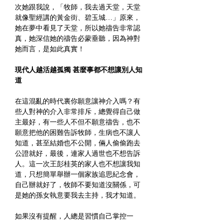
次她跟我說，「牧師，我去過天堂，天堂
就像聖經講的黃金街、碧玉城…」原來，
她在夢中看見了天堂，所以她禱告非常認
真，她深信她的禱告必蒙垂聽，因為神對
她而言，是如此真實！
現代人越活越孤獨 甚麼事都不想讓別人知
道
在這混亂的時代裏你願意讓神介入嗎？有
些人對神的介入非常排斥，總覺得自己做
主最好，有一些人不但不願意禱告，也不
願意把他的困難告訴牧師，生病也不讓人
知道，甚至結婚也不公開，倆人偷偷跑去
公證就好，最後，連家人過世也不想告訴
人。這一次王彭桂英的家人也不想讓我知
道，只想簡單舉辦一個家族追思紀念會，
自己辦就好了，牧師不要知道沒關係，可
是她的孫女執意要我去主持，我才知道。
如果沒有提醒，人總是習慣自己掌控一