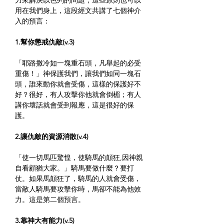
力來解決以色列的問題，這些原則也可以
用在我們身上，這段經文共講了七個神介
入的預言：
1.幫你懲戒仇敵(v.3)
「耶路撒冷如一塊重石頭，凡舉起的必受
重傷！」神保護我們，讓我們如同一塊石
頭，誰來動你就會受傷，這樣的保護好不
好？很好，有人攻擊你他就會倒楣；有人
講你壞話就會受到報應，這是很好的保
護。
2.讓仇敵的資源消散(v.4)
「使一切馬匹驚惶，使騎馬的顛狂,因神親
自看顧猶大家。」騎馬要做什麼？要打
仗。如果馬顛狂了，騎馬的人就會受傷，
當敵人騎馬要攻擊你時，馬卻不能為他效
力。這是第二個預言。
3.靠神大有能力(v.5)