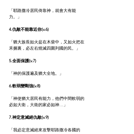
「耶路撒冷居民倚靠神，就會大有能
力。」
4.仇敵不能靠近你(v.6)
「猶大族長如火盆在木柴中，又如火把在
禾捆裏，必左右燒滅四圍列國的民。」
5.全面保護(v.7)
「神的保護遍及猶大全地。」
6.軟弱變剛強(v.8)
「神使猶大居民有能力，他們中間軟弱的
必如大衛，大衛的家必如神…」
7.神定意滅絕仇敵(v.9)
「我必定意滅絕來攻擊耶路撒冷各國的