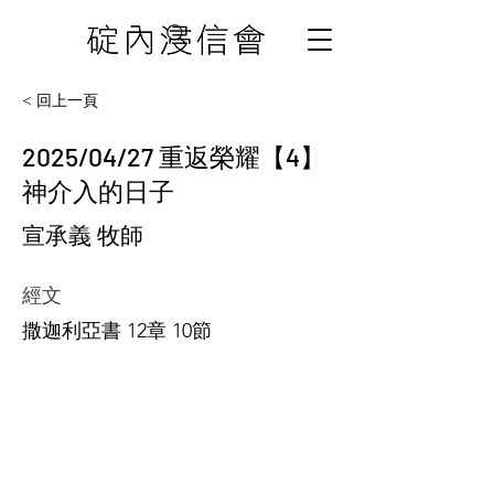
< 回上一頁
2025/04/27 重返榮耀【4】
神介入的日子
宣承義 牧師
經文
撒迦利亞書 12章 10節