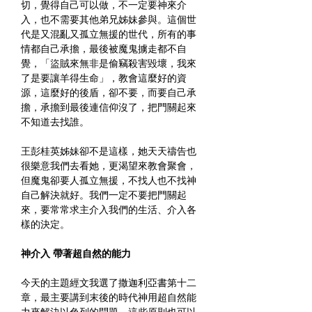
切，覺得自己可以做，不一定要神來介
入，也不需要其他弟兄姊妹參與。這個世
代是又混亂又孤立無援的世代，所有的事
情都自己承擔，最後被魔鬼擄走都不自
覺，「盜賊來無非是偷竊殺害毀壞，我來
了是要讓羊得生命」，教會這麼好的資
源，這麼好的後盾，卻不要，而要自己承
擔，承擔到最後連信仰沒了，把門關起來
不知道去找誰。
王彭桂英姊妹卻不是這樣，她天天禱告也
很樂意我們去看她，更渴望來教會聚會，
但魔鬼卻要人孤立無援，不找人也不找神
自己解決就好。我們一定不要把門關起
來，要常常求主介入我們的生活、介入各
樣的決定。
神介入 帶著超自然的能力
今天的主題經文我選了撒迦利亞書第十二
章，最主要講到末後的時代神用超自然能